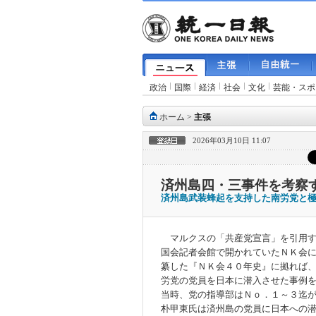
政治
国際
経済
社会
文化
芸能・スポ
ホーム
>
主張
2026年03月10日 11:07
済州島四・三事件を考察
済州島武装蜂起を支持した南労党と
マルクスの「共産党宣言」を引用す
国会記者会館で開かれていたＮＫ会
纂した『ＮＫ会４０年史』に拠れば
労党の党員を日本に潜入させた事例
当時、党の指導部はＮｏ．１～３迄
朴甲東氏は済州島の党員に日本への