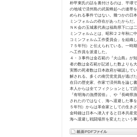
朴甲東氏の話を裏付けるのは、平壌
の地域で済州島の武装蜂起への連帯
められる事件ではない。幾つかの日
ミンフォルムの存在があったからだ
ＮＫ会の玉城素代表は福島県下には
ミンフォルムとは、昭和２２年秋に
コミンフォルム工作委員会」を組織
７５年刊）と伝えられている。一時
へ工作員を派遣した。
４・３事件は金石範の『火山島』が
者の数は金石範が記述した数よりも
実際の死者数は日本政府が確認して
解される。多くの南労党党員が逃げ
在日の歴史家、作家で済州島を論じ
本人からは全てフィクションとして
『有明海の漁撈習俗』、や『長崎県
されたのではなく、海へ退避した事
５年刊）からは革命家としての生き
金時鐘は日本へ潜入すると日本共産
海へ退避し戦闘場所を変えたという