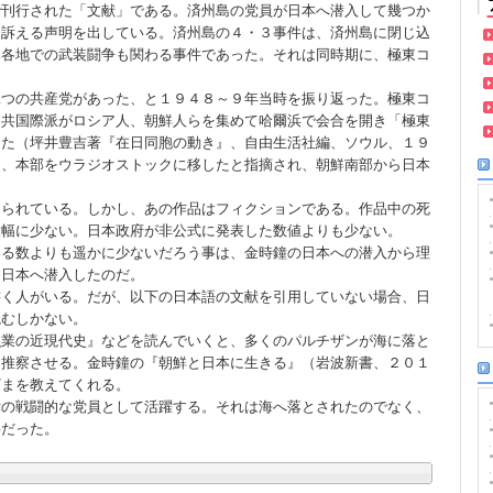
で刊行された「文献」である。済州島の党員が日本へ潜入して幾つか
を訴える声明を出している。済州島の４・３事件は、済州島に閉じ込
本各地での武装闘争も関わる事件であった。それは同時期に、極東コ
。
二つの共産党があった、と１９４８～９年当時を振り返った。極東コ
中共国際派がロシア人、朝鮮人らを集めて哈爾浜で会合を開き「極東
した（坪井豊吉著『在日同胞の動き』、自由生活社編、ソウル、１９
期、本部をウラジオストックに移したと指摘され、朝鮮南部から日本
知られている。しかし、あの作品はフィクションである。作品中の死
大幅に少ない。日本政府が非公式に発表した数値よりも少ない。
いる数よりも遥かに少ないだろう事は、金時鐘の日本への潜入から理
た日本へ潜入したのだ。
書く人がいる。だが、以下の日本語の文献を引用していない場合、日
読むしかない。
漁業の近現代史』などを読んでいくと、多くのパルチザンが海に落と
を推察させる。金時鐘の『朝鮮と日本に生きる』（岩波新書、２０１
ざまを教えてくれる。
党の戦闘的な党員として活躍する。それは海へ落とされたのでなく、
事だった。