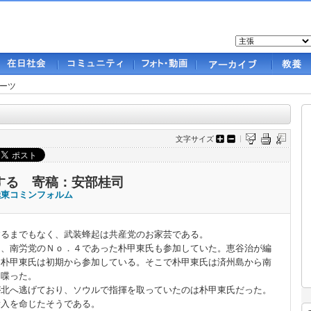
ーツ
文字サイズ
する 寄稿：安部桂司
極東コミンフォルム
るまでもなく、武装蜂起は共産党のお家芸である。
に、南労党のＮｏ．４であった朴甲東氏も参加していた。恵谷治が編
、朴甲東氏は初期から参加している。そこで朴甲東氏は済州島から南
を喋った。
が北へ逃げており、ソウルで指揮を取っていたのは朴甲東氏だった。
潜入を命じたそうである。