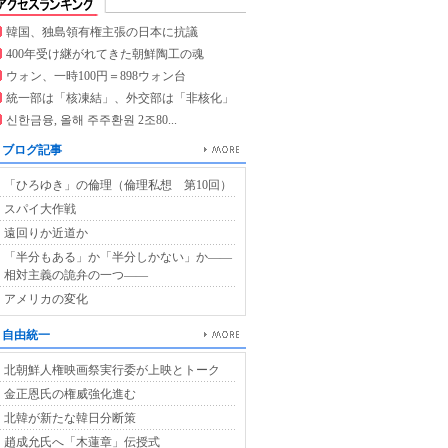
韓国、独島領有権主張の日本に抗議
400年受け継がれてきた朝鮮陶工の魂
ウォン、一時100円＝898ウォン台
統一部は「核凍結」、外交部は「非核化」
신한금융, 올해 주주환원 2조80...
ブログ記事
「ひろゆき」の倫理（倫理私想 第10回）
スパイ大作戦
遠回りか近道か
「半分もある」か「半分しかない」か――
相対主義の詭弁の一つ――
アメリカの変化
自由統一
北朝鮮人権映画祭実行委が上映とトーク
金正恩氏の権威強化進む
北韓が新たな韓日分断策
趙成允氏へ「木蓮章」伝授式