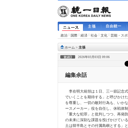
政治
国際
経済
社会
文化
芸能・スポ
ホーム
>
主張
2026年03月03日 09:06
編集余話
李在明大統領は１日、三一節記念式
でいくことを期待する」と呼びかけ
を尊重し、一切の敵対行為も、いか
ースメーカー」役を自任し、休戦体
「重大な犯罪」と批判しつつ、再発
の未来に深刻な課題を投げかけてい
土は韓半島とその付属島嶼とする」