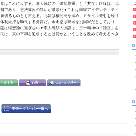
放棄はこれに反する。李大統領の「体制尊重」と「共存」路線は、北
姿勢であり、憲法違反の疑いが濃厚だ▼これは国家アイデンティティ
を裏切るものとも言える。北韓は核開発を進め、ミサイル発射を繰り
の体制維持を助長する発言だ。金正恩は韓国を別国家だとしており、
再開は理想論に過ぎない▼李大統領の演説は、三一精神の「独立」を
国民は、真の平和を追求するとは何かということを改めて考えるべき
主張セクション一覧へ