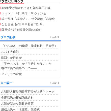
400年受け継がれてきた朝鮮陶工の魂
ウォン、一時100円＝898ウォン台
統一部は「核凍結」、外交部は「非核化」
신한금융, 올해 주주환원 2조80...
薩摩焼が語る韓日交流の軌跡
ブログ記事
「ひろゆき」の倫理（倫理私想 第10回）
スパイ大作戦
遠回りか近道か
「半分もある」か「半分しかない」か――
相対主義の詭弁の一つ――
アメリカの変化
自由統一
北朝鮮人権映画祭実行委が上映とトーク
金正恩氏の権威強化進む
北韓が新たな韓日分断策
趙成允氏へ「木蓮章」伝授式