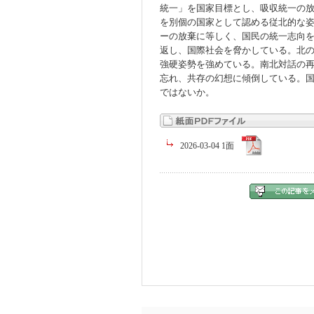
統一」を国家目標とし、吸収統一の
を別個の国家として認める従北的な
ーの放棄に等しく、国民の統一志向
返し、国際社会を脅かしている。北
強硬姿勢を強めている。南北対話の
忘れ、共存の幻想に傾倒している。
ではないか。
2026-03-04 1面