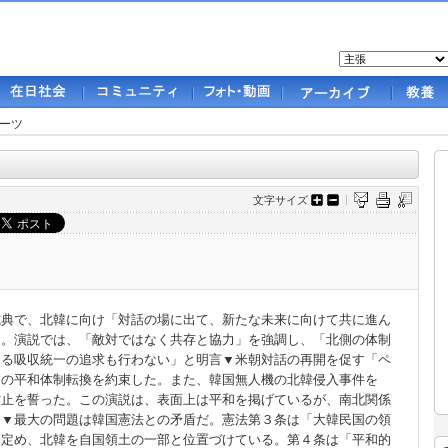
ーツ
文字サイズ
典で、北韓に向け「対話の場に出て、新たな未来に向けて共に進ん
た。演説では、「敵対ではなく共存と協力」を強調し、「北側の体制
なる吸収統一の追求も行わない」と明言▼米朝対話の再開を促す「ペ
制の平和体制転換を約束した。また、韓国無人機の北韓侵入事件を
防止を誓った。この演説は、表面上は平和を掲げているが、南北関係
る▼最大の問題は韓国憲法との矛盾だ。憲法第３条は「大韓民国の領
と定め、北韓を自国領土の一部と位置づけている。第４条は「平和的