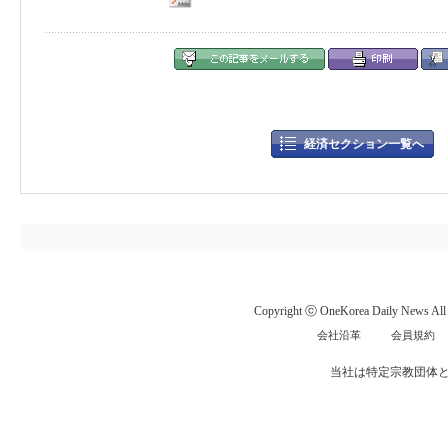
経済セクション一覧へ
Copyright ⓒ OneKorea Daily News All r
会社沿革
会員規約
当社は特定宗教団体