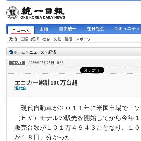
政治
国際
経済
社会
文化
芸能・スポーツ
ホーム
>
ニュース
>
経済
2026年02月25日 10:33
エコカー累計100万台超
現代自
現代自動車が２０１１年に米国市場で「ソ
（ＨＶ）モデルの販売を開始してから今年１
販売台数が１０１万４９４３台となり、１０
が１８日、分かった。