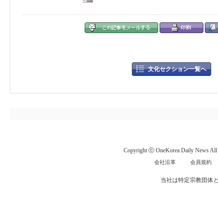
文化セクション一覧へ
Copyright ⓒ OneKorea Daily News All r
会社沿革
会員規約
当社は特定宗教団体