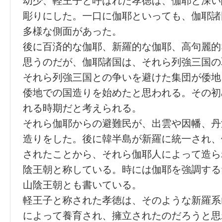
幼少、軽王子と呼ばれた孝徳は、伽耶と深い
彫りにした。一口に伽耶といっても、伽耶諸
多様な側面があった。
後に百済的な伽耶、新羅的な伽耶、高句麗的
思うのだが、伽耶諸国は、それら列強三国の
それら列強三国との争いを避けた集団が倭地
倭地での国造りを始めたと思われる。その初
れる時期だと考えられる。
それら伽耶からの避難民が、出雲や因幡、丹
造りをした。後に韓半島が新羅に統一され、
されたことから、それら伽耶人によって造ら
陰王朝と称している。時には伽耶を強調する
山陰王朝とも書いている。
軽王子と称された孝徳は、そのような新羅系
によって養育され、擁立されたのだろうと思