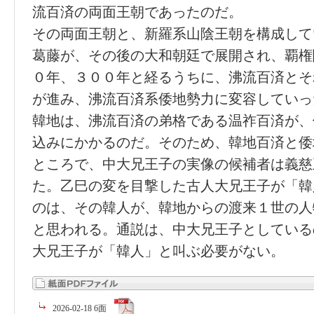
流百済の両面王朝であったのだ。
その両面王朝と、新羅系山陰王朝を構成して
葛藤が、その後の大和朝廷で展開され、覇権
０年、３００年と経るうちに、沸流百済とそ
が進み、沸流百済系倭地勢力に変容していっ
韓地は、沸流百済の弟格である温祚百済が、
込みにかかるのだ。そのため、韓地百済と倭
ところで、中大兄王子の実像の候補者は義慈
た。乙巳の変を目撃した古人大兄王子が「韓
のは、その韓人が、韓地からの渡来１世の人
と思われる。通説は、中大兄王子としている
大兄王子が「韓人」と叫ぶ必要がない。
2026-02-18 6面