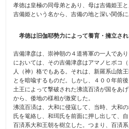
孝徳は皇極の同母弟とあり、母は吉備姫王と
吉備姫という名から、吉備の地と深い関係に
孝徳は旧伽耶勢力によって養育・擁立され
吉備津彦は、崇神朝の４道将軍の一人であり
においては、その吉備津彦はアマノヒボコ（
人（神）格でもある。それは、新羅系山陰王
とを暗喩するものだ。しかし、４００年前後
土王によって撃破された沸流百済が国をあげ
から、倭地の様相が激変した。
沸流百済は、大和に侵寇して、当時、大和の
氏を篭絡し、和珥氏を前面に押し出して、自
百済系大和王朝を樹立した。つまり、百済系