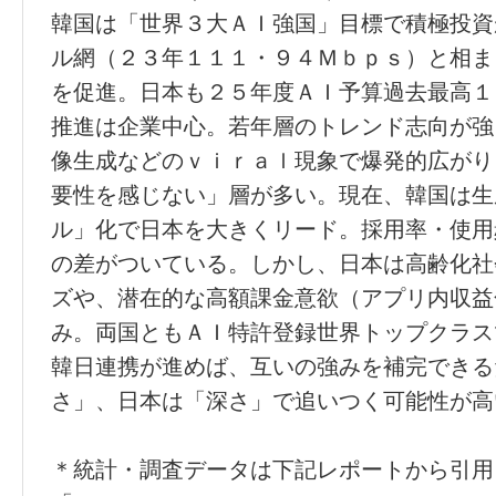
韓国は「世界３大ＡＩ強国」目標で積極投資
ル網（２３年１１１・９４Ｍｂｐｓ）と相ま
を促進。日本も２５年度ＡＩ予算過去最高１
推進は企業中心。若年層のトレンド志向が強
像生成などのｖｉｒａｌ現象で爆発的広がり
要性を感じない」層が多い。現在、韓国は生
ル」化で日本を大きくリード。採用率・使用
の差がついている。しかし、日本は高齢化社
ズや、潜在的な高額課金意欲（アプリ内収益
み。両国ともＡＩ特許登録世界トップクラス
韓日連携が進めば、互いの強みを補完できる
さ」、日本は「深さ」で追いつく可能性が高
＊統計・調査データは下記レポートから引用