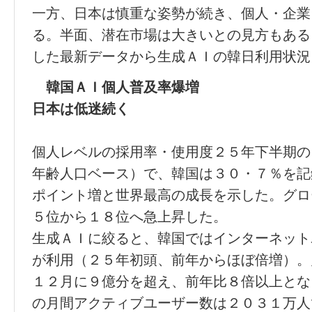
一方、日本は慎重な姿勢が続き、個人・企業
る。半面、潜在市場は大きいとの見方もある
した最新データから生成ＡＩの韓日利用状況
韓国ＡＩ個人普及率爆増
日本は低迷続く
個人レベルの採用率・使用度２５年下半期の
年齢人口ベース）で、韓国は３０・７％を記
ポイント増と世界最高の成長を示した。グロ
５位から１８位へ急上昇した。
生成ＡＩに絞ると、韓国ではインターネット
が利用（２５年初頭、前年からほぼ倍増）。
１２月に９億分を超え、前年比８倍以上とな
の月間アクティブユーザー数は２０３１万人