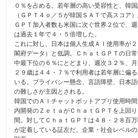
０％を占める。若年層の高い受容性と、韓国
（ＧＰＴ４ｏ／５が韓国ＳＡＴで高スコア）
ＧＰＴ加入者数も米国に次ぐ世界２位で、週
は過去１年で４・５倍増した。
これに対し、日本は個人生成ＡＩ使用率が２
閣府データ）と低調。ＣｈａｔＧＰＴの日常
中最下位の６％にとどまり、週次３２％、月
２９歳は４４・７％で利用者は若年層に偏る
いる。プライバシー懸念、言語障壁、日本語
の難しさが主因とされる。
韓国でのＡＩチャットボットアプリ使用時間
内開発のＺｅｔａがＣｈａｔＧＰＴを上回り
間。対してＣｈａｔＧＰＴは４８・２８百万
が定着している証左だ。企業・社会レベルの