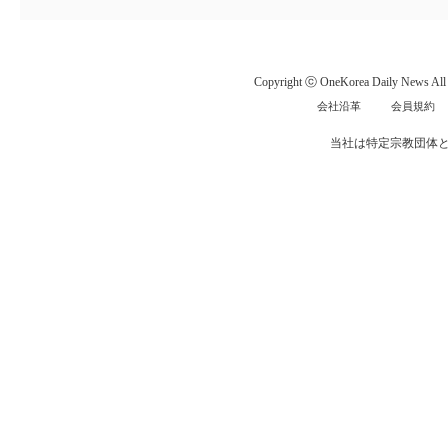
Copyright ⓒ OneKorea Daily News All r
会社沿革
会員規約
当社は特定宗教団体