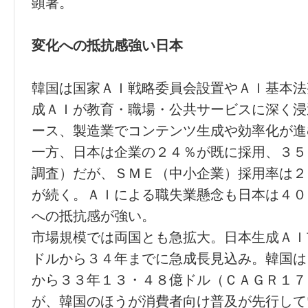
顕著。
変化への抵抗感強い日本
韓国は国家ＡＩ戦略委員会設置やＡＩ基本法
成ＡＩが教育・職場・公共サービスに深く浸
ース、製造業でコンテンツ生成や効率化が進
一方、日本は企業の２４％が既に採用、３５
調査）だが、ＳＭＥ（中小企業）採用率は２
が続く。ＡＩによる職失業懸念も日本は４０
への抵抗感が強い。
市場規模では両国とも急拡大。日本生成ＡＩ
ドルから３４年までに急成長見込み。韓国は
から３３年１３・４８億ドル（ＣＡＧＲ１７
が、韓国のほうが消費者向け普及が先行して