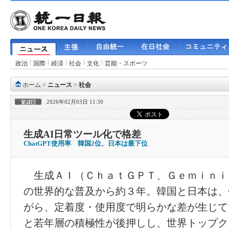
政治
国際
経済
社会
文化
芸能・スポーツ
ホーム
>
ニュース
>
社会
2026年02月03日 11:30
生成AI日常ツール化で格差
ChatGPT使用率 韓国2位、日本は最下位
生成ＡＩ（ＣｈａｔＧＰＴ、Ｇｅｍｉｎｉ
の世界的な普及から約３年。韓国と日本は、
がら、定着度・使用度で明らかな差が生じて
と若年層の積極性が後押しし、世界トップク