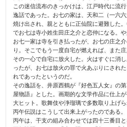
この迷信流布のきっかけは、江戸時代に流行
逸話であった。お七の家は、天和二（一六六
焼け出され、親とともに正仙院に避難した。
でお七は寺小姓生田庄之介と恋仲になる。や
お七一家は寺を引き払ったが、お七の庄之介
り。そこでもう一度自宅が燃えれば、また庄
その一心で自宅に放火した。火はすぐに消し
ったが、お七は放火の罪で火あぶりにされた
れであったというのだ。
その逸話を、井原西鶴が『好色五人女』の第
屋物語』とした。画期的な文学作品に仕上が
大ヒット。歌舞伎や浄瑠璃で多数取り上げら
丙午伝説はこうして出来上がったのである。
丙午は、干支の組み合わせでは四十三番目と