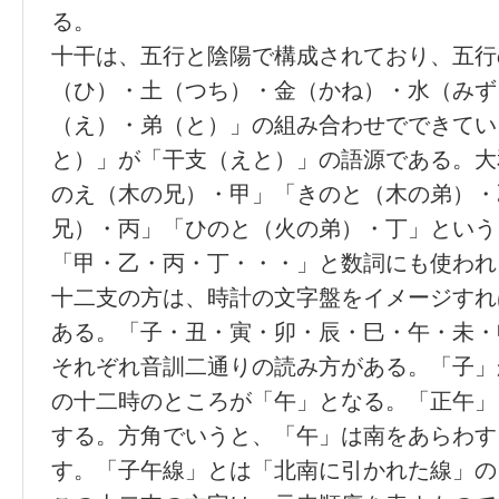
る。
十干は、五行と陰陽で構成されており、五行
（ひ）・土（つち）・金（かね）・水（みず
（え）・弟（と）」の組み合わせでできてい
と）」が「干支（えと）」の語源である。大
のえ（木の兄）・甲」「きのと（木の弟）・
兄）・丙」「ひのと（火の弟）・丁」という
「甲・乙・丙・丁・・・」と数詞にも使われ
十二支の方は、時計の文字盤をイメージすれ
ある。「子・丑・寅・卯・辰・巳・午・未・
それぞれ音訓二通りの読み方がある。「子」
の十二時のところが「午」となる。「正午」
する。方角でいうと、「午」は南をあらわす
す。「子午線」とは「北南に引かれた線」の