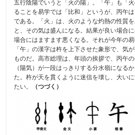
五行陰陽でいうと「火の陽」。「午」も「火
ることを易学では「比和」というが、丙午は
である。「火」は、火のような灼熱の性質を
と、その気は盛んになる。結果が良い場合に
場合にはますます悪くなる。それが今年の易
「午」の漢字は杵を上下させた象形で、気が
ものだ。高市総理は、年頭の挨拶で、丙午の
（陽気）が一段はっきりする分水嶺になるか
た。杵が天を貫くように迷信を壊し、大いに
たい。
（つづく）