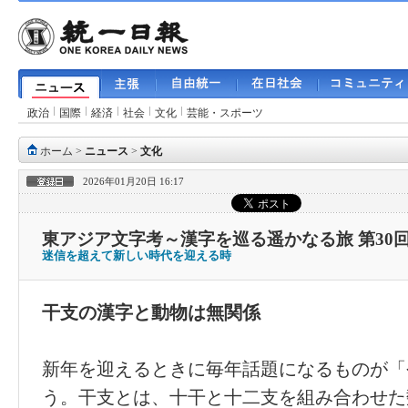
政治
国際
経済
社会
文化
芸能・スポーツ
ホーム
>
ニュース
>
文化
2026年01月20日 16:17
東アジア文字考～漢字を巡る遥かなる旅 第30
迷信を超えて新しい時代を迎える時
干支の漢字と動物は無関係
新年を迎えるときに毎年話題になるものが「
う。干支とは、十干と十二支を組み合わせた