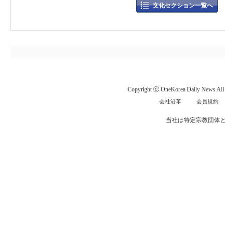
文化セクション一覧へ
Copyright ⓒ OneKorea Daily News All r
会社沿革
会員規約
当社は特定宗教団体