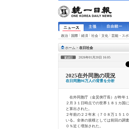
政治
国際
経済
社会
文化
芸能・スポ
ホーム
>
在日社会
2026年01月20日 16:05
2025在外同胞の現況
在日同胞96万人の背景を分析
在外同胞庁（金炅俠庁長）が昨年１
２月３１日時点での世界１８１カ国
と算出された。
２年前の２２年末（７０８万１５１
いる。全体の規模としては前回の調
０％近く増加された。