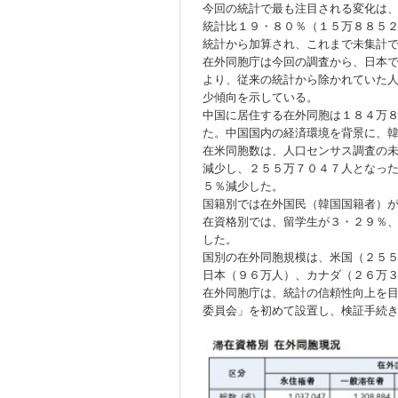
今回の統計で最も注目される変化は
統計比１９・８０％（１５万８８５
統計から加算され、これまで未集計
在外同胞庁は今回の調査から、日本
より、従来の統計から除かれていた
少傾向を示している。
中国に居住する在外同胞は１８４万
た。中国国内の経済環境を背景に、
在米同胞数は、人口センサス調査の
減少し、２５５万７０４７人となっ
５％減少した。
国籍別では在外国民（韓国国籍者）
在資格別では、留学生が３・２９％
した。
国別の在外同胞規模は、米国（２５
日本（９６万人）、カナダ（２６万
在外同胞庁は、統計の信頼性向上を
委員会」を初めて設置し、検証手続