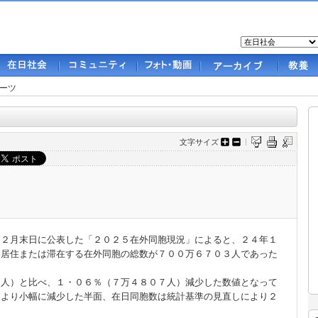
ーツ
文字サイズ
２月末日に公表した「２０２５在外同胞現況」によると、２４年１
に居住または滞在する在外同胞の総数が７００万６７０３人であった
０人）と比べ、１・０６％（７万４８０７人）減少した数値となって
査より小幅に減少した半面、在日同胞数は統計基準の見直しにより２