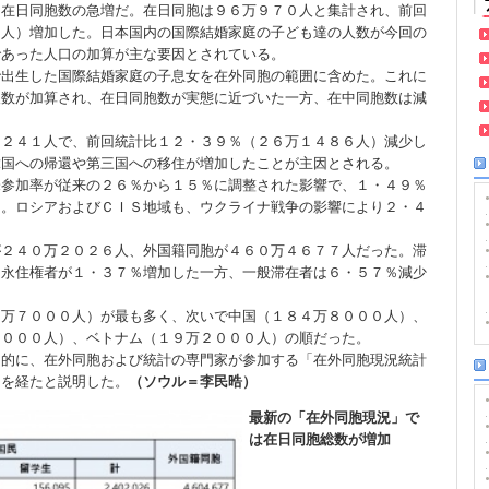
、在日同胞数の急増だ。在日同胞は９６万９７０人と集計され、前回
２人）増加した。日本国内の国際結婚家庭の子ども達の人数が今回の
であった人口の加算が主な要因とされている。
で出生した国際結婚家庭の子息女を在外同胞の範囲に含めた。これに
人数が加算され、在日同胞数が実態に近づいた一方、在中同胞数は減
８２４１人で、前回統計比１２・３９％（２６万１４８６人）減少し
韓国への帰還や第三国への移住が増加したことが主因とされる。
未参加率が従来の２６％から１５％に調整された影響で、１・４９％
た。ロシアおよびＣＩＳ地域も、ウクライナ戦争の影響により２・４
が２４０万２０２６人、外国籍同胞が４６０万４６７７人だった。滞
、永住権者が１・３７％増加した一方、一般滞在者は６・５７％減少
５万７０００人）が最も多く、次いで中国（１８４万８０００人）、
３０００人）、ベトナム（１９万２０００人）の順だった。
目的に、在外同胞および統計の専門家が参加する「在外同胞現況統計
きを経たと説明した。
（ソウル＝李民晧）
最新の「在外同胞現況」で
は在日同胞総数が増加