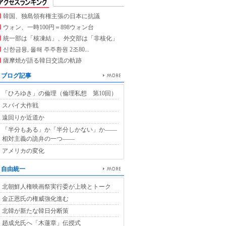
韓国、独島領有権主張の日本に抗議
ウォン、一時100円＝898ウォン台
統一部は「核凍結」、外交部は「非核化」
신한금융, 올해 주주환원 2조80...
薩摩焼が語る韓日交流の軌跡
ブログ記事
「ひろゆき」の倫理（倫理私想 第10回）
スパイ大作戦
遠回りか近道か
「半分もある」か「半分しかない」か――
相対主義の詭弁の一つ――
アメリカの変化
自由統一
北朝鮮人権映画祭実行委が上映とトーク
金正恩氏の権威強化進む
北韓が新たな韓日分断策
趙成允氏へ「木蓮章」伝授式