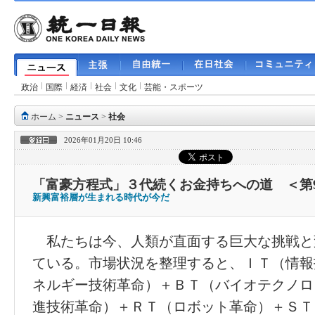
政治
国際
経済
社会
文化
芸能・スポーツ
ホーム
>
ニュース
>
社会
2026年01月20日 10:46
「富豪方程式」３代続くお金持ちへの道 ＜第
新興富裕層が生まれる時代が今だ
私たちは今、人類が直面する巨大な挑戦と
ている。市場状況を整理すると、ＩＴ（情報
ネルギー技術革命）＋ＢＴ（バイオテクノロ
進技術革命）＋ＲＴ（ロボット革命）＋ＳＴ