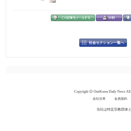
社会セクション一覧へ
Copyright ⓒ OneKorea Daily News All r
会社沿革
会員規約
当社は特定宗教団体