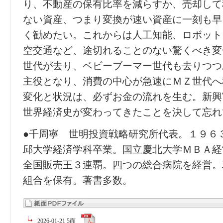
り、不動産の保有比率を減らすか、売却して
ない資産、つまり変換が速い資産に一刻も早
く勧めたい。これからは人工知能、ロボット
空交通など、途切れることのない驚くべき変
世代が去り、ベビーブーマー世代も去りつつ
主役となり、消費の中心が急速にＭＺ世代へ
変化と状況は、必ずお金の流れを生む。新興
世界経済史が変わってきたことを決して忘れ
●千周寧 世明投資戦略研究所代表。１９６
邱大学経済学科卒業。国立慶北大学ＭＢＡ経
全国販売王３連覇。四つの総合病院を経営。
組合を保有。著書多数。
2026-01-21 5面