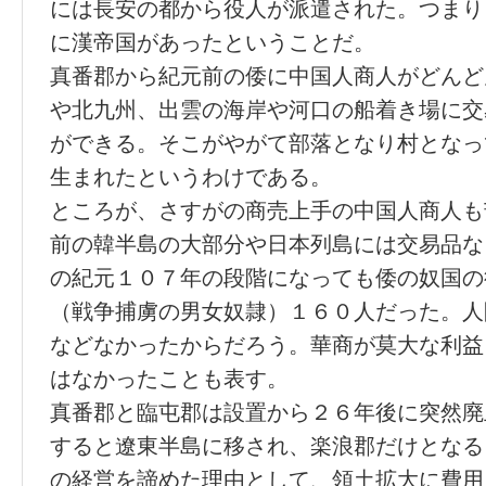
には長安の都から役人が派遣された。つまり
に漢帝国があったということだ。
真番郡から紀元前の倭に中国人商人がどんど
や北九州、出雲の海岸や河口の船着き場に交
ができる。そこがやがて部落となり村となっ
生まれたというわけである。
ところが、さすがの商売上手の中国人商人も
前の韓半島の大部分や日本列島には交易品な
の紀元１０７年の段階になっても倭の奴国の
（戦争捕虜の男女奴隷）１６０人だった。人
などなかったからだろう。華商が莫大な利益
はなかったことも表す。
真番郡と臨屯郡は設置から２６年後に突然廃
すると遼東半島に移され、楽浪郡だけとなる
の経営を諦めた理由として、領土拡大に費用