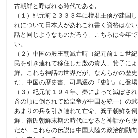
古朝鮮と呼ばれる時代である。
（１）紀元前２３３３年に檀君王倹が建国し
れについて日本人があれこれ書く資格はない
話と同じようなものだろう。こちらは今年で
い。
（２）中国の殷王朝滅亡時（紀元前１１世紀
民を引き連れて移住した殷の貴人、箕子によ
鮮。これも神話の世界だが、なんらかの歴史
だ。中国の歴史書、司馬遷の『史記』に登場
（３）紀元前１９４年、秦によって滅ぼされた
斉の順に倒されて始皇帝が中国を統一）の武
あまりの兵を引き連れて亡命、箕子朝鮮を倒
鮮。衛氏朝鮮末期の時代になると神話から脱
だが、これらの伝説は中国大陸の政治的動向