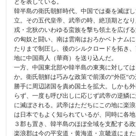
とを表している。
韓半島の衛氏朝鮮時代、中国では秦を滅ぼし
立。その五代皇帝、武帝の時、絶頂期となり
戎・北狄のいわゆる蛮族を撃ち領土を広げる
の匈奴と闘い、南は雲南はおろかベトナムに
たりまで制圧し、後のシルクロードを拓き、
地に中国商人（華商）を送り込んだ。
一方、中国東北部や韓半島の東夷に対しては
か。衛氏朝鮮は巧みな政策で前漢の”外臣”
勝手に周辺諸国を責め国土を拡大。しかも外
らず、一度も呼び出しに応じず武帝の逆鱗に
に滅ぼされる。武帝はただちにこの地に楽浪
は日本でもよく知られているが、同時に各地
３郡も置き、韓半島のほぼ全域を支配する政
楽浪郡は今の平安道・黄海道・京畿道にまた