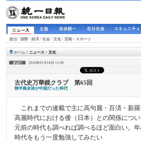
政治
国際
経済
社会
文化
芸能・スポーツ
ホーム
>
ニュース
>
文化
2026年01月14日 11:09
古代史万華鏡クラブ 第65回
韓半島全体が中国だった時代
これまでの連載で主に高句麗・百済・新羅
高麗時代における倭（日本）との関係につい
元前の時代も調べれば調べるほど面白い。年
時代をもう一度勉強してみたい