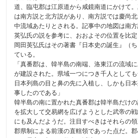
道、臨屯郡は江原道から咸鏡南道にかけて。
は南方説と北方説があり、南方説では慶尚北
中流域あたりとされる。記事中の地図は南方
英弘氏の説を参考に、おおよその位置を比定
岡田英弘氏はその著書『日本史の誕生』（ち
ている。
「真番郡は、韓半島の南端、洛東江の流域に
が建設された。県域一つにつき千人としても
日本列島の目と鼻の先に入植し、しかも日本
事したのである」
韓半島の南に置かれた真番郡は韓半島だけの
を拡大して交易網を広げようとした武帝の戦
にも及んだようだ。注目すべきはそれらの領
郡県制による前漢の直轄領であった点だ。郡