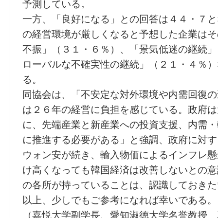
予測している。
一方、「良好になる」との回答は４４・７と
の経営環境が厳しくなると予想した企業はそ
不振」（３１・６％）、「景気低迷の継続」
ローバルな不確実性の継続」（２１・４％）
る。
同協会は、「不安定な対外環境や内需回復の
は２６年の経営に負担を感じている。政府は
に、先端産業と新産業への投資支援、内需・
に推進する必要がある」と強調、政府に対す
ウォン安が続き、輸入物価によるインフレ懸
け高くなっても韓国経済は改善しないとの意
の各所が持っていることは、認識しておきた
以上、少しでもご参考になれば幸いである。
（嘉悦大学副学長、愛知淑徳大学名誉教授 