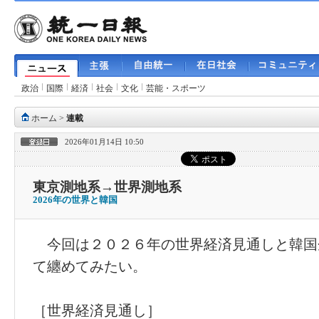
政治
国際
経済
社会
文化
芸能・スポーツ
ホーム
>
連載
2026年01月14日 10:50
東京測地系→世界測地系
2026年の世界と韓国
今回は２０２６年の世界経済見通しと韓国
て纏めてみたい。
［世界経済見通し］