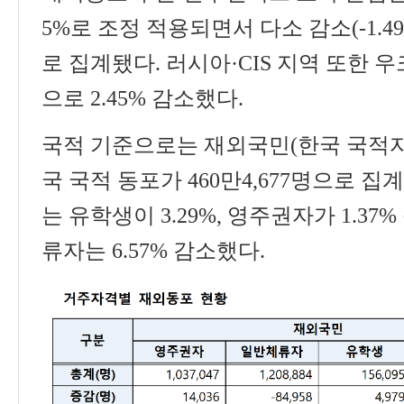
5%
로 조정 적용되면서 다소 감소
(-1.4
로 집계됐다
.
러시아
·CIS
지역 또한 우
으로
2.45%
감소했다
.
국적 기준으로는 재외국민
(
한국 국적
국 국적 동포가
460
만
4,677
명으로 집
는 유학생이
3.29%,
영주권자가
1.37%
류자는
6.57%
감소했다
.