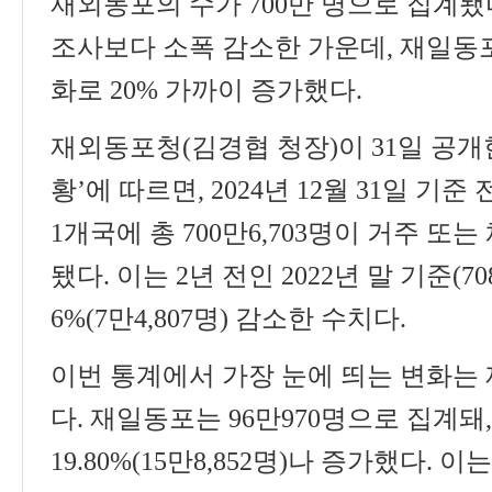
재외동포의 수가
700
만 명으로 집계됐
조사보다 소폭 감소한 가운데
,
재일동포
화로
20%
가까이 증가했다
.
재외동포청
(
김경협 청장
)
이
31
일 공
황
’
에 따르면
, 2024
년
12
월
31
일 기준 
1
개국에 총
700
만
6,703
명이 거주 또는
됐다
.
이는
2
년 전인
2022
년 말 기준
(70
6%(7
만
4,807
명
)
감소한 수치다
.
이번 통계에서 가장 눈에 띄는 변화는
다
.
재일동포는
96
만
970
명으로 집계돼
19.80%(15
만
8,852
명
)
나 증가했다
.
이는