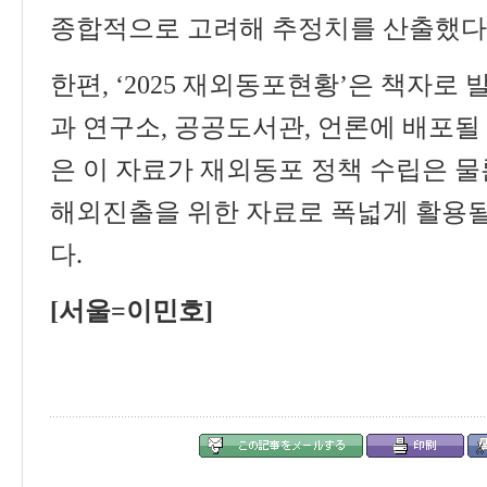
종합적으로 고려해 추정치를 산출했다
한편
, ‘2025
재외동포현황
’
은 책자로 
과 연구소
,
공공도서관
,
언론에 배포될
은 이 자료가 재외동포 정책 수립은 물
해외진출을 위한 자료로 폭넓게 활용될
다
.
[
서울
=
이민호
]