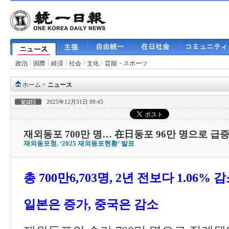
政治
国際
経済
社会
文化
芸能・スポーツ
ホーム
>
ニュース
2025年12月31日 09:45
재외동포 700만 명… 在日동포 96만 명으로 급
재외동포청, ‘2025 재외동포현황’ 발표
총
700
만
6,703
명
, 2
년 전보다
1.06%
감
일본은 증가
,
중국은 감소