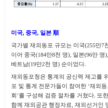
미국
,
중국
,
일본
順
국가별 재외동포 규모는 미국
(255
만
7
이어 중국
(184
만
8
천 명
),
일본
(96
만 명
)
베트남
(19
만
2
천 명
)
순이었다
.
재외동포청은 통계의 공신력 제고를 
포 및 통계 전문가들이 참여한
‘
재외동
회
’
를 구성해 검증 절차를 거쳤다
.
또한
함께 재외공관 행정자료
,
재외선거인 