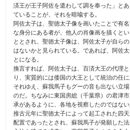
済王が王子阿佐を遣わして調を奉った」とあ
ていることが、それを暗喩する。
阿佐太子は、聖徳太子像を画いたことで有名
な身分にある者が、他人の肖像画を描くとい
ととされ、聖徳太子像は、阿佐太子が自らの
はないかと見られている。であれば、阿佐太
とになる。
換言すれば、阿佐太子は、百済大王の代理と
り、実質的には倭国の大王として統治の任に
それゆえ、蘇我馬子もグーの音も出ない立場
のだ。ちなみに東国房総（千葉県）の君津市
承があるように、各地を視察したのではない
推古元年に聖徳太子によって起工された四天
配置であったとされ、蘇我馬子が発願した法