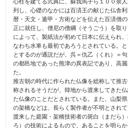
心柱を建てる式典に、蘇我馬子ら１００余人
列し、心礎のなかには百済王の献じた仏舎利
暦・天文・遁甲・方術などを伝えた百済僧の
正に就任し、僧尼の僧綱（そうごう）を取り
によって、製紙法が初めて日本に伝えられ、
なわち水車も最初であろうとされている。と
とするのが通説だが、呉＝仇乙（くれ）＝句
の都邑地であった熊津の異表記であり、高麗
た。
推古朝の時代に作られた仏像を総称して推古
称されるそうだが、韓地から渡来してきた仏
た仏像のことだとされている。また、山梨県
の架橋などは、長らく製作者が不明とされて
渡来した庭園・架橋技術者の斑白（まだら）
ろ）の技術によるもので、あることを明らか