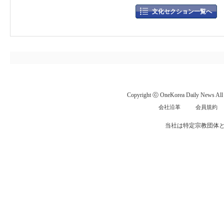
文化セクション一覧へ
Copyright ⓒ OneKorea Daily News All r
会社沿革
会員規約
当社は特定宗教団体