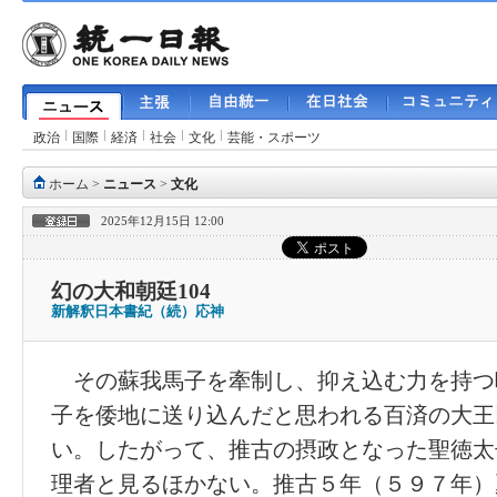
政治
国際
経済
社会
文化
芸能・スポーツ
ホーム
>
ニュース
>
文化
2025年12月15日 12:00
幻の大和朝廷104
新解釈日本書紀（続）応神
その蘇我馬子を牽制し、抑え込む力を持つ
子を倭地に送り込んだと思われる百済の大王
い。したがって、推古の摂政となった聖徳太
理者と見るほかない。推古５年（５９７年）