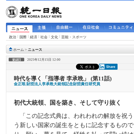
政治
国際
経済
社会
文化
芸能・スポーツ
ホーム
>
ニュース
2025年12月15日 12:00
Share
時代を導く「指導者 李承晩」 (第11話)
金正珉 財団法人李承晩大統領記念財団責任研究員
初代大統領、国を築き、そして守り抜く
「この記念式典は、われわれの解放を祝う
う新しい国家の誕生をともに記念するもので