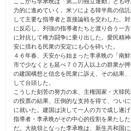
ここから李承晩は「第二の独立運動」とも呼
力的に進めていく。米ソによる韓半島の信託
して主要な指導者と直接論戦を交わした。対
に反応し、列強の指導者たちと渡り合う一方
に対抗して権力闘争に乗り出した。愛民精神
安に揺れる民衆の安定にも心を砕いた。
４６年春、天安から始まった李承晩の「南鮮
市で少なくとも延べ７０万人以上の群衆が押
の建国構想と信念を民衆に訴え、その結果、
して台頭した。
こうした刻苦の努力の末、主権国家・大韓民
の投票の結果、圧倒的な支持を得て、ついに
に就いた。建国は決して一人の力で成し遂げ
指導者・李承晩がその中心的役割を果たした
だ。大統領となった李承晩は、新生共和国に