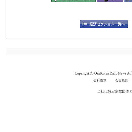
経済セクション一覧へ
Copyright ⓒ OneKorea Daily News All r
会社沿革
会員規約
当社は特定宗教団体