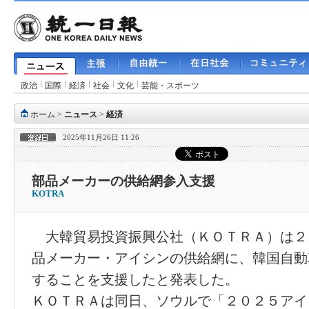
政治
国際
経済
社会
文化
芸能・スポーツ
ホーム
>
ニュース
>
経済
2025年11月26日 11:26
部品メーカーの供給網参入支援
KOTRA
大韓貿易投資振興公社（ＫＯＴＲＡ）は２
品メーカー・アイシンの供給網に、韓国自動
することを支援したと発表した。
ＫＯＴＲＡは同日、ソウルで「２０２５アイ