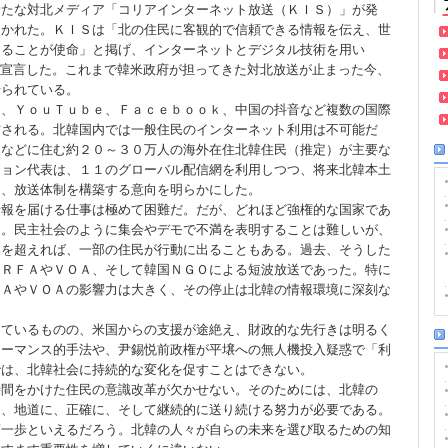
新たな対北メディア「コリアインターネット放送（ＫＩＳ）」が発
開かれた。ＫＩＳは「北の住民に客観的で信頼できる情報を伝え、世
けることが使命」と掲げ、インターネットとデジタル技術を用い
を宣言した。これまで韓米政府が担ってきた対北放送が止まった今、
せられている。
え、ＹｏｕＴｕｂｅ、Ｆａｃｅｂｏｏｋ、中国の抖音など複数の国際
信される。北韓国内では一般住民のインターネット利用は不可能だ
東などに住む約２０～３０万人の海外在住北韓住民（推定）が主要な
ヒョン代表は、１１のグローバル配信網を利用しつつ、将来北韓本土
え、放送体制を構築する意向を明らかにした。
情報を届ける仕事は極めて困難だ。だが、どれほど強権的な国家であ
る。民主社会のように集会やデモで不満を表明することは難しいが、
界を超えれば、一部の住民が行動に出ることもある。過去、そうした
、ＲＦＡやＶＯＡ、そして韓国ＮＧＯによる短波放送であった。特に
ＦＡやＶＯＡの影響力は大きく、その停止は北韓の情報環境に深刻な
しているものの、米国からの支援が途絶え、財政的な先行きは明るく
ォーマンス的手法や、尹錫悦前政権が平壌への無人機投入疑惑で「利
では、北韓社会に持続的な変化を促すことはできない。
時間をかけた住民の意識改革が欠かせない。そのためには、北韓の
を、地道に、正確に、そして継続的に送り続ける努力が必要である。
第一歩といえるだろう。北韓の人々が自らの未来を選び取るための知