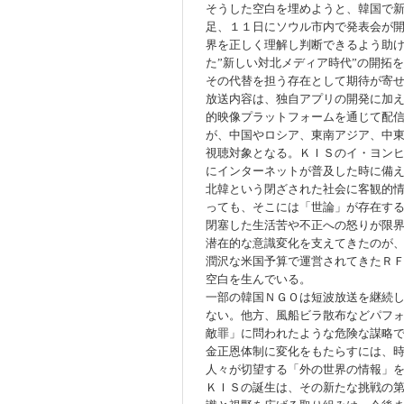
そうした空白を埋めようと、韓国で
足、１１日にソウル市内で発表会が
界を正しく理解し判断できるよう助
た”新しい対北メディア時代”の開拓
その代替を担う存在として期待が寄
放送内容は、独自アプリの開発に加
的映像プラットフォームを通じて配
が、中国やロシア、東南アジア、中
視聴対象となる。ＫＩＳのイ・ヨン
にインターネットが普及した時に備
北韓という閉ざされた社会に客観的
っても、そこには「世論」が存在す
閉塞した生活苦や不正への怒りが限
潜在的な意識変化を支えてきたのが
潤沢な米国予算で運営されてきたＲ
空白を生んでいる。
一部の韓国ＮＧＯは短波放送を継続
ない。他方、風船ビラ散布などパフ
敵罪」に問われたような危険な謀略
金正恩体制に変化をもたらすには、
人々が切望する「外の世界の情報」
ＫＩＳの誕生は、その新たな挑戦の