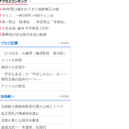
400年受け継がれてきた朝鮮陶工の魂
ウォン、一時100円＝898ウォン台
統一部は「核凍結」、外交部は「非核化」
신한금융, 올해 주주환원 2조80...
薩摩焼が語る韓日交流の軌跡
ブログ記事
「ひろゆき」の倫理（倫理私想 第10回）
スパイ大作戦
遠回りか近道か
「半分もある」か「半分しかない」か――
相対主義の詭弁の一つ――
アメリカの変化
自由統一
北朝鮮人権映画祭実行委が上映とトーク
金正恩氏の権威強化進む
北韓が新たな韓日分断策
趙成允氏へ「木蓮章」伝授式