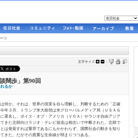
ーツ
文字サイズ
談闊歩」第90回
されるか
は何か。それは、世界の現実を自ら理解し、判断するための「正確
が今年３月、トランプ米大統領は米グローバルメディア局（ＵＳＡＧ
令に署名し、ボイス・オブ・アメリカ（ＶＯＡ）やラジオ自由アジア
してきた北韓向けラジオ・テレビ放送は相次いで中断された。北韓で
ことは発覚すれば重罪であるにもかかわらず、国際社会の動きを知り
けてきた。だがその貴重な生命線が弱まりつつある。