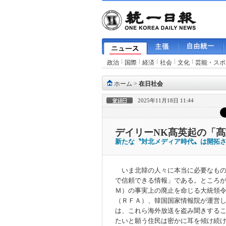
政治
国際
経済
社会
文化
芸能・スポ
ホーム
>
在日社会
2025年11月18日 11:44
デイリーNK髙英起の「髙
新たな〝対北メディア時代〟は開拓
いま北韓の人々に本当に必要なもの
で信頼できる情報」である。ところ
Ｍ）の事実上の廃止を命じる大統領
（ＲＦＡ）、韓国国家情報院が運営
は、これら海外放送を盗み聞きする
たいと願う住民は密かに耳を傾け続