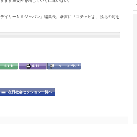
ますます重要性を増していくに違いない。
「デイリーＮＫジャパン」編集長。著書に『コチェビよ、脱北の河を
在日社会セクション一覧へ