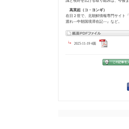
識と視野を広げる取り組みは、今後
高英起（コ・ヨンギ）
在日２世で、北朝鮮情報専門サイト
渡れ―中朝国境滞在記―』など。
2025-11-19 4面