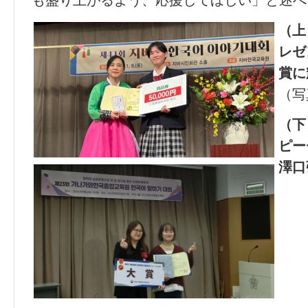
も盛り上がるよう、応援してほしい」と述べ
（上
レゼ
賞に
（写
（下
ピー
澤口