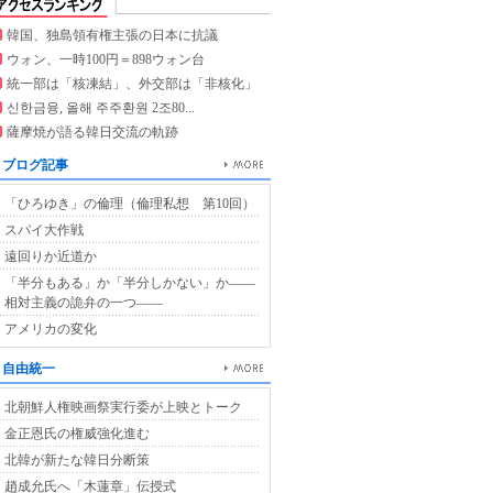
韓国、独島領有権主張の日本に抗議
ウォン、一時100円＝898ウォン台
統一部は「核凍結」、外交部は「非核化」
신한금융, 올해 주주환원 2조80...
薩摩焼が語る韓日交流の軌跡
ブログ記事
「ひろゆき」の倫理（倫理私想 第10回）
スパイ大作戦
遠回りか近道か
「半分もある」か「半分しかない」か――
相対主義の詭弁の一つ――
アメリカの変化
自由統一
北朝鮮人権映画祭実行委が上映とトーク
金正恩氏の権威強化進む
北韓が新たな韓日分断策
趙成允氏へ「木蓮章」伝授式