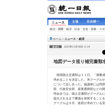
政治
国際
経済
社会
文化
芸能・スポ
ホーム
>
ニュース
>
経済
2025年11月18日 11:24
地図データ巡り補完書類
韓国国土交通部は１１日、「測量成
求めることを決定した。米グーグル
について話し合った。協議体には同
部、行政安全部、産業通商部などの
同会合では、国土交通部がグーグル
提出されるまで審議を保留すること
グーグルは９月、政府が求めている