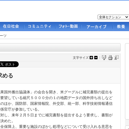
ーツ
文字サイズ
求める
果国外搬出協議体」の会合を開き、米グーグルに補完書類の提出を
が要望している縮尺５０００分の１の地図データの国外持ち出しなど
部のほか、国防部、国家情報院、外交部、統一部、科学技術情報通信
関係官庁が参加している。
に対し、来年２月５日までに補完書類を提出するよう要求し、書類が
を決めた。
安全保障上、重要な施設のぼかし処理などについて受け入れる意思を