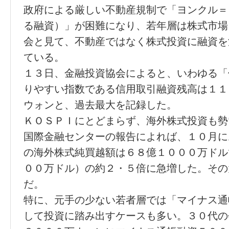
政府による厳しい不動産規制で「ヨンクル＝
る融資）」が困難になり、若年層は株式市場
会と見て、不動産ではなく株式投資に融資を
ている。
１３日、金融投資協会によると、いわゆる「
りやすい指数である信用取引融資残高は１１
ウォンと、過去最大を記録した。
ＫＯＳＰＩにとどまらず、海外株式投資も勢
国際金融センターの報告によれば、１０月に
の海外株式純買越額は６８億１０００万ドル
００万ドル）の約２・５倍に急増した。その
だ。
特に、元手の少ない若者層では「マイナス通
して投資に踏み出すケースも多い。３０代の