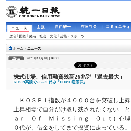
政治
国際
経済
社会
文化
芸能・スポーツ
ホーム
>
ニュース
2025年11月18日 09:21
株式市場、信用融資残高26兆㌆「過去最大」
KOSPI高騰で20～30代み「FOMO症候群」
ＫＯＳＰＩ指数が４０００台を突破し上昇
上昇相場で自分だけ取り残されたくない」と
ａｒ Ｏｆ Ｍｉｓｓｉｎｇ Ｏｕｔ）心理
０代が、借金をしてまで投資に走っている。