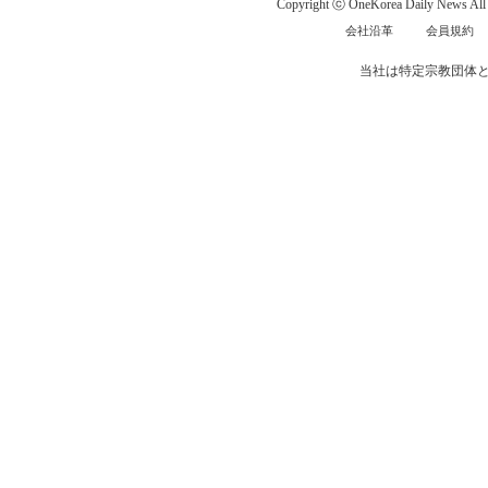
Copyright ⓒ OneKorea Daily News All r
会社沿革
会員規約
当社は特定宗教団体