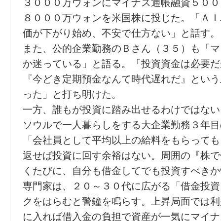
３０００万ウォンにマイナス通帳融資５００
８０００万ウォンを米国株に投じた。「ＡＩ
価が下がり始め、不安で仕方ない」と話す。
また、公的企業勤務のＢさん（３５）も「マ
か迷っている」と語る。「投資資金は必要だ
『今どき定期預金なんて時代遅れだ』という
った」と打ち明けた。
一方、誰もが投資に踏み出せるわけではない
ソウルで一人暮らしをする大企業勤務３年目
「会社員として平均以上の給料をもらっても
返せば投資に回す余裕はない。周囲の『株で
くたびに、自分も借金してでも投資すべきか
専門家は、２０～３０代に広がる「借金投資
クをはらむと警鐘を鳴らす。上昇局面では利
に入れば借入金の負担で資産が一気にマイナ