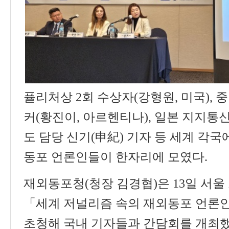
퓰리처상
2
회 수상자
(
강형원
,
미국
),
중
커
(
황진이
,
아르헨티나
),
일본 지지통
도 담당 신기
(
申紀
)
기자 등 세계 각국
동포 언론인들이 한자리에 모였다
.
재외동포청
(
청장 김경협
)
은
13
일 서울
「
세계 저널리즘 속의 재외동포 언론
초청해 국내 기자들과 간담회를 개최