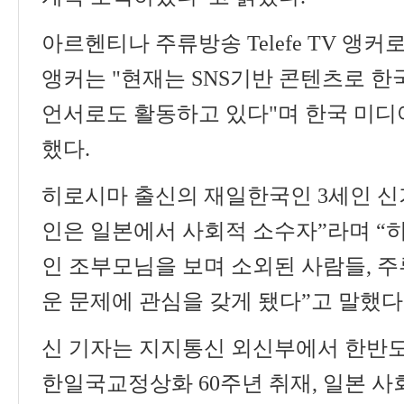
아르헨티나 주류방송
Telefe TV
앵커로
앵커는
"
현재는
SNS
기반 콘텐츠로 한
언서로도 활동하고 있다
"
며 한국 미디
했다
.
히로시마 출신의 재일한국인
3
세인 신
인은 일본에서 사회적 소수자
”
라며
“
인 조부모님을 보며 소외된 사람들
,
주
운 문제에 관심을 갖게 됐다
”
고 말했다
신 기자는 지지통신 외신부에서 한반
한일국교정상화
60
주년 취재
,
일본 사