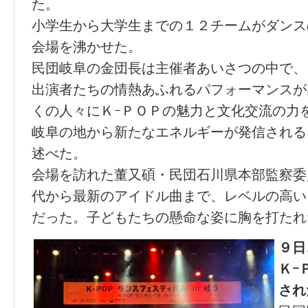
た。
小学生から大学生までの１２チームがダンス
会場を沸かせた。
民団岐阜の金団長は主催者あいさつの中で、
出演者たちの情熱あふれるパフォーマンスが
くの人々にＫｰＰＯＰの魅力と文化交流の力
岐阜の地から新たなエネルギーが発信される
述べた。
会場を訪れた董又碩・民団石川県本部監察委
代から最新のアイドル曲まで、レベルの高い
だった。子どもたちの懸命な姿に胸を打たれ
９日
Ｋｰ
され