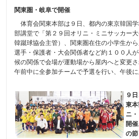
関東圏・岐阜で開催
体育会関東本部は９日、都内の東京韓国学
部講堂で「第２９回オリニ・ミニサッカー大
韓蹴球協会主管）、関東圏在住の小学生から
選手・保護者・大会関係者など約１００人が
候の関係で会場が運動場から屋内へと変更さ
午前中に全参加チームで予選を行い、午後に
９日
東本
ニ・
開催
の節