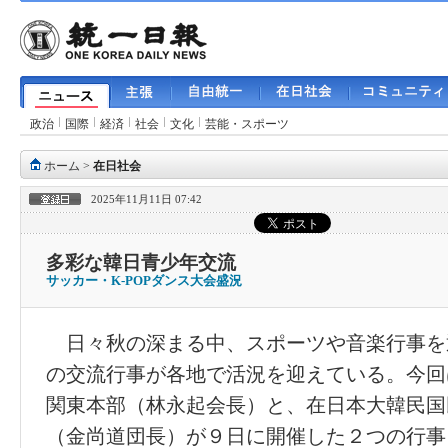
政治
国際
経済
社会
文化
芸能・スポーツ
ホーム
>
在日社会
2025年11月11日 07:42
多彩な韓日青少年交流
サッカー・K-POPダンス大会盛況
日々秋の深まる中、スポーツや音楽行事を
の交流行事が各地で活況を迎えている。今回
関東本部（林永起会長）と、在日本大韓民国
（金尚道団長）が９日に開催した２つの行事