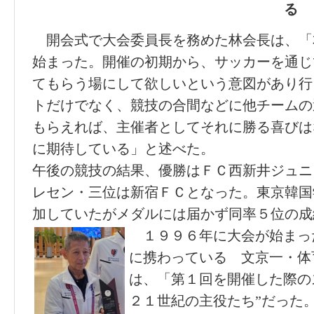
る
開会式で大会委員長を務めた林会長は、「
始まった。開催の初期から、サッカーを通じ
てもらう場にして欲しいという意図があり行
トだけでなく、競技の合間などに他チームの
もらえれば、主催者としてそれに勝る喜びは
に期待している」と述べた。
午後の競技の結果、優勝はＦＣ西新井ジュニ
レセン・三位は新宿ＦＣとなった。東京韓国
加していたがメダルには届かず同率５位の成
１９９６年に大会が始まっ
に携わっている 文京一・体
は、「第１回を開催した際の
２１世紀の主役たち”だった