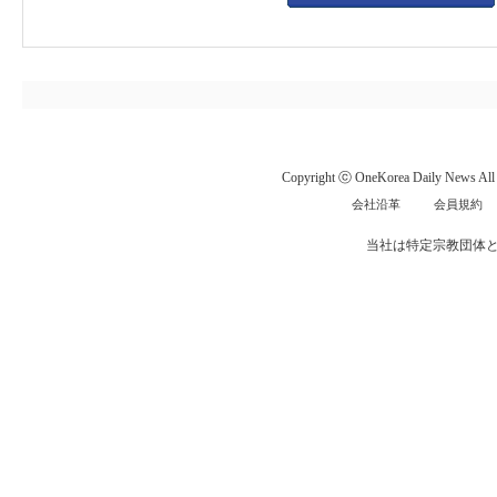
Copyright ⓒ OneKorea Daily News All r
会社沿革
会員規約
当社は特定宗教団体