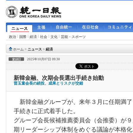
政治
国際
経済
社会
文化
芸能・スポーツ
ホーム
>
ニュース
>
経済
2025年10月07日 09:30
新韓金融、次期会長選出手続き始動
晋玉童会長の続投、成果とリスクが交錯
新韓金融グループが、来年３月に任期満了
手続きに正式着手した。
グループ会長候補推薦委員会（会推委）が９
期リーダーシップ体制をめぐる議論が本格化