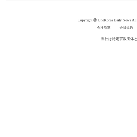
Copyright ⓒ OneKorea Daily News All r
会社沿革
会員規約
当社は特定宗教団体