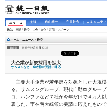
政治
国際
経済
社会
文化
芸能・スポーツ
ホーム
>
ニュース
>
経済
2025年09月30日 12:26
大企業が新規採用を拡大
サムスンなど 李政権の要請に呼応
主要大手企業が若年層を対象とした大規模
る。サムスングループ、現代自動車グループ
コ、ハンファなど７社が今年だけで４万人以
表した。李在明大統領の要請に応えたもので