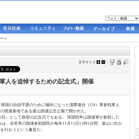
ーツ
文字サイズ
戦軍人を追悼するための記念式」開催
時、韓国の自由守護のために犠牲になった国際連合（UN）軍参戦軍人
一の国連墓地である釜山国連記念公園で開かれた。
の日」として政府の記念日でもある。 韓国戦争は国連軍が参戦した
 Busanは、全世界の国連参戦国民が毎年11月11日11時1分間、釜山に向か
祷を行おうという趣旨だ。