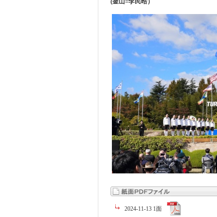
(釜山=李民晧）
2024-11-13 1面