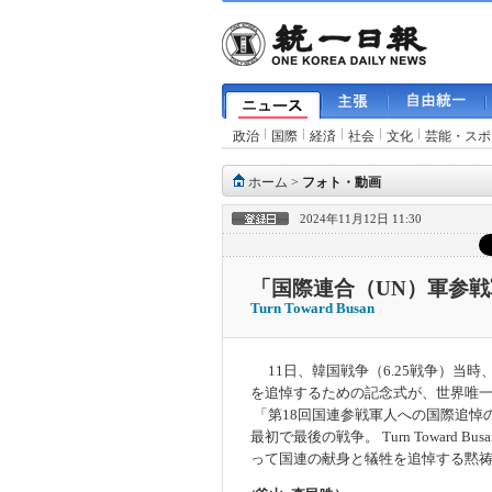
政治
国際
経済
社会
文化
芸能・スポ
ホーム
>
フォト・動画
2024年11月12日 11:30
「国際連合（UN）軍参
Turn Toward Busan
11日、韓国戦争（6.25戦争）当
を追悼するための記念式が、世界唯
「第18回国連参戦軍人への国際追悼
最初で最後の戦争。 Turn Toward
って国連の献身と犠牲を追悼する黙