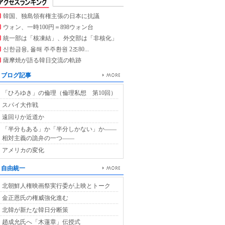
韓国、独島領有権主張の日本に抗議
ウォン、一時100円＝898ウォン台
統一部は「核凍結」、外交部は「非核化」
신한금융, 올해 주주환원 2조80...
薩摩焼が語る韓日交流の軌跡
ブログ記事
「ひろゆき」の倫理（倫理私想 第10回）
スパイ大作戦
遠回りか近道か
「半分もある」か「半分しかない」か――
相対主義の詭弁の一つ――
アメリカの変化
自由統一
北朝鮮人権映画祭実行委が上映とトーク
金正恩氏の権威強化進む
北韓が新たな韓日分断策
趙成允氏へ「木蓮章」伝授式