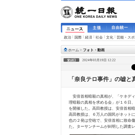
政治
国際
経済
社会
文化
芸能・スポ
ホーム
>
フォト・動画
2024年03月19日 12:22
「奈良テロ事件」の嘘と
安倍首相暗殺の真相が、「ケネディ
理暗殺の真相を求める会」が１６日
を開催した。高田教授は、安倍首相
高田教授は、６万人の国民がネット
也の２発は空砲で、安倍首相に致命
た。ターサンチームが糾明した調査