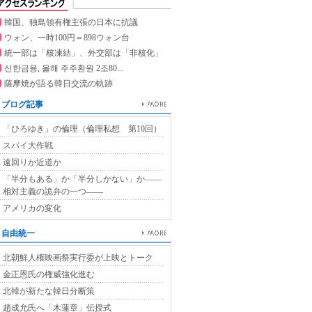
韓国、独島領有権主張の日本に抗議
ウォン、一時100円＝898ウォン台
統一部は「核凍結」、外交部は「非核化」
신한금융, 올해 주주환원 2조80...
薩摩焼が語る韓日交流の軌跡
ブログ記事
「ひろゆき」の倫理（倫理私想 第10回）
スパイ大作戦
遠回りか近道か
「半分もある」か「半分しかない」か――
相対主義の詭弁の一つ――
アメリカの変化
自由統一
北朝鮮人権映画祭実行委が上映とトーク
金正恩氏の権威強化進む
北韓が新たな韓日分断策
趙成允氏へ「木蓮章」伝授式