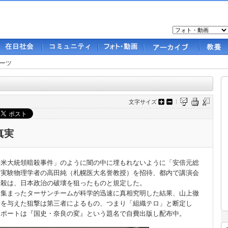
ーツ
文字サイズ
真実
米大統領暗殺事件」のように闇の中に埋もれないように「安倍元総
、実験物理学者の高田純（札幌医大名誉教授）を招待、都内で講演会
暗殺は、日本政治の破壊を狙ったものと規定した。
に集まったターサンチームが科学的迅速に真相究明した結果、山上徹
傷を与えた狙撃は第三者によるもの、つまり「組織テロ」と断定し
レポートは『国史・奈良の変』という題名で自費出版し配布中。