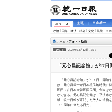
政治
国際
経済
社会
文化
芸能・スポ
ホーム
>
フォト・動画
2024年03月12日 12:01
「元心昌記念館」が17日
「元心昌記念館」が１７日、開館す
は、元心昌義士が日本植民地時代に
民団（在日本大韓民国民団）創立ほ
ができる。元心昌記念館は、平沢市
紙・統一日報が寄託した故人の遺物
９１周年に当たる日だ。