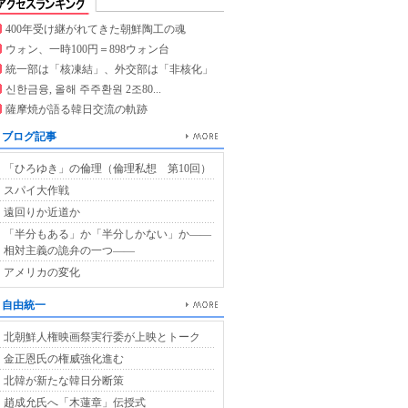
400年受け継がれてきた朝鮮陶工の魂
ウォン、一時100円＝898ウォン台
統一部は「核凍結」、外交部は「非核化」
신한금융, 올해 주주환원 2조80...
薩摩焼が語る韓日交流の軌跡
ブログ記事
「ひろゆき」の倫理（倫理私想 第10回）
スパイ大作戦
遠回りか近道か
「半分もある」か「半分しかない」か――
相対主義の詭弁の一つ――
アメリカの変化
自由統一
北朝鮮人権映画祭実行委が上映とトーク
金正恩氏の権威強化進む
北韓が新たな韓日分断策
趙成允氏へ「木蓮章」伝授式