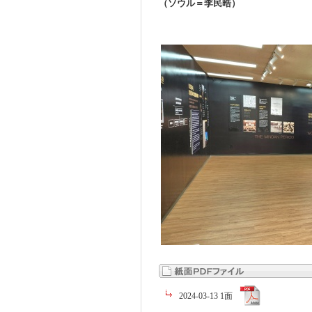
（ソウル＝李民晧）
2024-03-13 1面