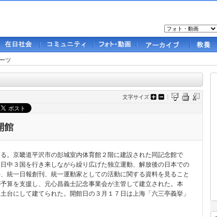
ーツ
文字サイズ
開館
る。京畿道平沢市の彭城室内体育館２階に建設された同記念館で
韓日中３国を行き来しながら繰り広げた独立運動、解放後の日本での
か、統一日報創刊、統一運動家としての活動に関する資料を見ること
が予算を支援し、元心昌義士記念事業会が主管して建立された。本
を土台にして建てられた。開館日の３月１７日は上海「六三亭義挙」