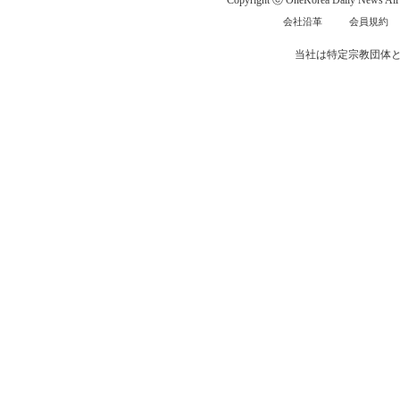
Copyright ⓒ OneKorea Daily News All r
会社沿革
会員規約
当社は特定宗教団体