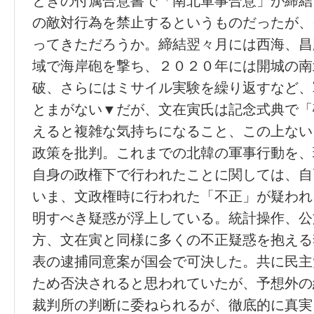
ときの付属合意書で「南北軍事合意」が締結
の敵対行為を禁止するというものだったが、
ってきただろうか。締結翌々月には西海、昌
域で海岸砲を撃ち、２０２０年には開城の南
破、さらにはミサイル実験を繰り返すなど、
とまがない▼だが、文在寅氏は記念式典で「
えると複雑な気持ちになること、この上ない
政策を批判。これまでの北韓の軍事行動を、
自身の政権下で行われたことに関しては、自
いま、文政権時に行われた「不正」が疑われ
明すべき疑惑が浮上している。統計操作、公
方、文在寅と同様に多くの不正疑惑を抱える
表の逮捕同意案が国会で可決した。共に民主
ため否決されると思われていたが、予想外の
裁判所の判断に委ねられるが、徹底的に真実