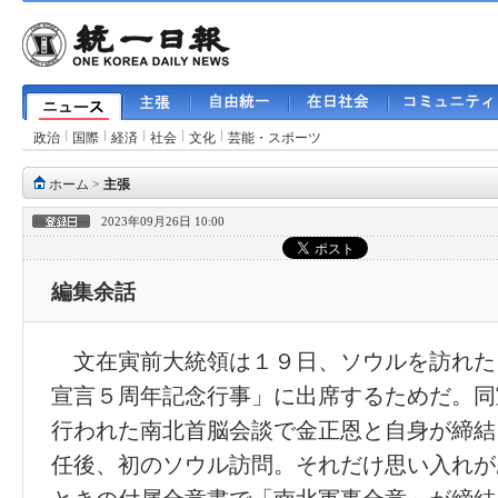
政治
国際
経済
社会
文化
芸能・スポーツ
ホーム
>
主張
2023年09月26日 10:00
編集余話
文在寅前大統領は１９日、ソウルを訪れた
宣言５周年記念行事」に出席するためだ。同
行われた南北首脳会談で金正恩と自身が締結
任後、初のソウル訪問。それだけ思い入れが