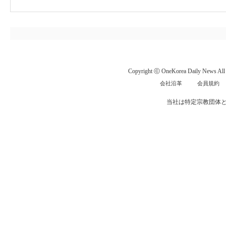
Copyright ⓒ OneKorea Daily News All r
会社沿革
会員規約
当社は特定宗教団体