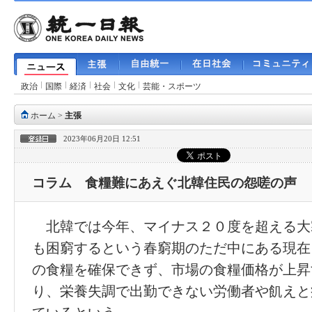
政治
国際
経済
社会
文化
芸能・スポーツ
ホーム
>
主張
2023年06月20日 12:51
コラム 食糧難にあえぐ北韓住民の怨嗟の声
北韓では今年、マイナス２０度を超える大
も困窮するという春窮期のただ中にある現在
の食糧を確保できず、市場の食糧価格が上昇
り、栄養失調で出勤できない労働者や飢えと