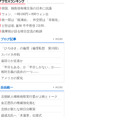
韓国、独島領有権主張の日本に抗議
ウォン、一時100円＝898ウォン台
統一部は「核凍結」、外交部は「非核化」
신한금융, 올해 주주환원 2조80...
薩摩焼が語る韓日交流の軌跡
ブログ記事
「ひろゆき」の倫理（倫理私想 第10回）
スパイ大作戦
遠回りか近道か
「半分もある」か「半分しかない」か――
相対主義の詭弁の一つ――
アメリカの変化
自由統一
北朝鮮人権映画祭実行委が上映とトーク
金正恩氏の権威強化進む
北韓が新たな韓日分断策
趙成允氏へ「木蓮章」伝授式