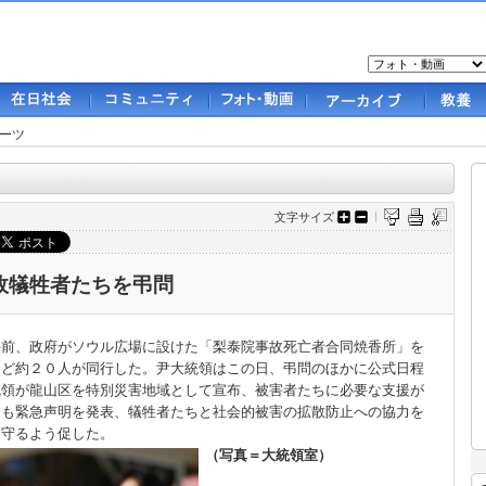
ーツ
文字サイズ
故犠牲者たちを弔問
前、政府がソウル広場に設けた「梨泰院事故死亡者合同焼香所」を
など約２０人が同行した。尹大統領はこの日、弔問のほかに公式日程
統領が龍山区を特別災害地域として宣布、被害者たちに必要な支援が
会も緊急声明を発表、犠牲者たちと社会的被害の拡散防止への協力を
に災害報道準則を守るよう促した。
（写真＝大統領室）