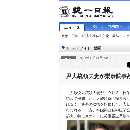
政治
国際
経済
社会
文化
芸能・スポ
ホーム
>
フォト・動画
2022年11月01日 13:12
尹大統領夫妻が梨泰院事
尹錫悦大統領夫妻が１０月３１日午
訪ねて弔問した。大統領室の秘書官
はなく、惨事の収拾を指揮した。大
行われる。一方、韓国神経精神医学
訴え、特にメディア