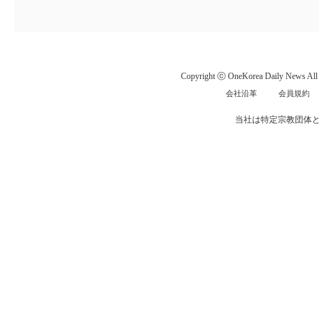
Copyright ⓒ OneKorea Daily News All r
会社沿革
会員規約
当社は特定宗教団体