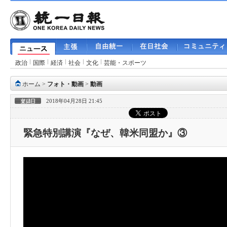
政治
国際
経済
社会
文化
芸能・スポーツ
ホーム
>
フォト・動画
>
動画
2018年04月28日 21:45
緊急特別講演『なぜ、韓米同盟か』③