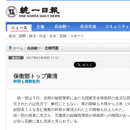
政治
国際
経済
社会
文化
芸能・スポーツ
ホーム
>
自由統一
>
北韓問題
2017年02月08日 11:52
保衛部トップ粛清
幹部も複数処刑
統一部は３日、北韓の秘密警察にあたる国家安全保衛部の金元弘部
任されたのは先月で、解任にともない、軍の階級も大将から上将（
副部長１人を含む複数の幹部が粛清されたとの情報も伝えられた。
統一部の発表に先立ち、労働党の組織指導部が保衛部への検閲があ
が自ら瓦解に進む兆候と見られている。