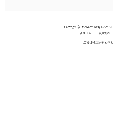
Copyright ⓒ OneKorea Daily News All r
会社沿革
会員規約
当社は特定宗教団体