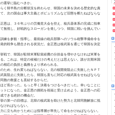
の選挙に臨むべきか。
らく韓半島の分断状況を終わらせ、韓国の未来を決める歴史的な責
って、次の国会は事大主義とポピュリズムなど旧態を断たねばならな
正恩は、３６年ぶりの労働党大会を控え、核兵器体系の完成に拍車
して無視し、好戦的なスローガンを発しつつ、韓国に戦いを挑んでい
訓練を参観・指導し、最前線の砲兵部隊へのソウル砲撃準備命令を
偶発的戦争も懸念される状況だ。金正恩は核武装を通じて韓国を決定
挙戦で、韓国が駐韓米軍駐留経費の分担金を増やさなければ米軍を
いる。これは、特定の候補だけの考えだとは思えない。誰が次期米国
ての相応の負担と義務をより求められる。
のため、生れ変らねばならない。北の核開発阻止に失敗したＮＰＴ
核武装阻止に失敗したら、韓国も直ちに対応の核武装をせねばならな
韓同胞の救援とも直結するからだ。
ほど長かった。もっと早く決着をつけるべきだった。幸いなことに
セットになった。金正恩の挑戦を祝福と受け止めよう。金正恩への応
達成できる絶好の機会だ。
挙の第一の目標は、北韓の核武装を助けた勢力と北韓同胞解放に抵
でなければならない。
力に立ち向かうためには指導層が率先して命をかけねばならない。