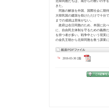
北韓同胞たちは、南からの救いの手
きた。
同族の解放を外国、国際社会に期待
大韓民国の建国を助けただけで十分
までの成就は意味がない。
政府は在日同胞のため、本国に比べ
に、自由民主体制を守るための義務
を持つ者が多い。戦争中という現実
の金氏王朝から北韓同胞を救う課業
2016-03-30 2面