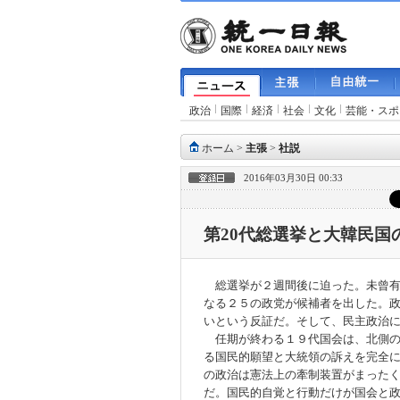
政治
国際
経済
社会
文化
芸能・スポ
ホーム
>
主張
>
社説
2016年03月30日 00:33
第20代総選挙と大韓民国
総選挙が２週間後に迫った。未曾有
なる２５の政党が候補者を出した。
いという反証だ。そして、民主政治
任期が終わる１９代国会は、北側の
る国民的願望と大統領の訴えを完全
の政治は憲法上の牽制装置がまった
だ。国民的自覚と行動だけが国会と