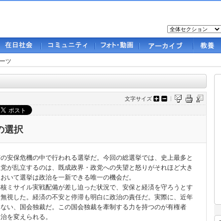
ーツ
文字サイズ
の選択
の安保危機の中で行われる選挙だ。今回の総選挙では、史上最多と
政党が乱立するのは、既成政界・政党への失望と怒りがそれほど大き
において選挙は政治を一新できる唯一の機会だ。
核ミサイル実戦配備が差し迫った状況で、安保と経済を守ろうとす
に無視した。経済の不安と停滞も明白に政治の責任だ。実際に、近年
くない、国会独裁だ。この国会独裁を牽制する力を持つのが有権者
政治を変えられる。