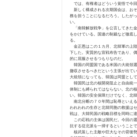
では、有権者はどういう覚悟で今回
新しく構成される次期国会は、おそ
務を担うことになるだろう。したが
い。
「南韓解放戦争」を公言してきた金
をかけている。国連の制裁など徹底
る。
金正恩はこの１カ月、北韓軍の上陸
下した。実質的な宣戦布告であり、
的に屈服させるつもりなのだ。
韓国の同盟国である米国の大統領選
撤収させるべきだという主張が出て
大統領になっても、韓国は同盟とし
韓国民は北の核開発阻止と自由統一
体制にも縛られてはならない。北の
い。韓国の安全保障だけでなく、北
南北分断の７０年間は恥辱といえる
われわれの生存と北韓同胞の救援は
戦は、大韓民国の戦略目標を同時に
この応戦の主体は国民だ。今回の選
抗する従北派を一掃するということ
核武装した主敵や巨大なその背後勢