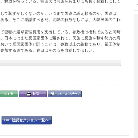
を、解放を待っている。韓国民は同族をあまりにも長く見殺しにして
して恥ずかしくないのか。いつまで国連に訴え頼るのか。国連は、
である。そこに感謝すべきだ。北韓の解放なしには、大韓民国のこれ
て巨額の選挙管理費用を支出している。参政権は権利であると同時
だ。日本にはまだ反国家団体に騙されて、民族に反旗を翻す勢力の肩
において反国家団体と闘うことは、参政以上の義務であり、暴圧体制
に参加する道である。在日はその点を自覚してほしい。
社説セクション一覧へ