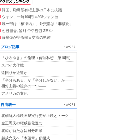
韓国、独島領有権主張の日本に抗議
ウォン、一時100円＝898ウォン台
統一部は「核凍結」、外交部は「非核化」
신한금융, 올해 주주환원 2조80...
薩摩焼が語る韓日交流の軌跡
ブログ記事
「ひろゆき」の倫理（倫理私想 第10回）
スパイ大作戦
遠回りか近道か
「半分もある」か「半分しかない」か――
相対主義の詭弁の一つ――
アメリカの変化
自由統一
北朝鮮人権映画祭実行委が上映とトーク
金正恩氏の権威強化進む
北韓が新たな韓日分断策
趙成允氏へ「木蓮章」伝授式