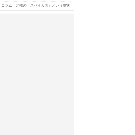
コラム 北韓の「スパイ天国」という惨状