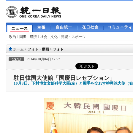
政治
国際
経済
社会
文化
芸能・スポーツ
ホーム
>
フォト・動画
>
フォト
2014年10月04日 12:57
駐日韓国大使館「国慶日レセプション」
10月3日、下村博文文部科学大臣(左）と握手を交わす柳興洙大使（