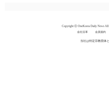
Copyright ⓒ OneKorea Daily News All r
会社沿革
会員規約
当社は特定宗教団体