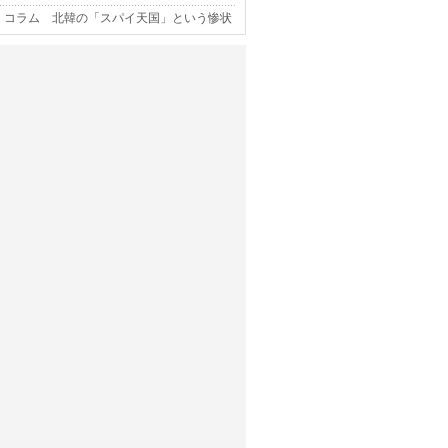
コラム 北韓の「スパイ天国」という惨状