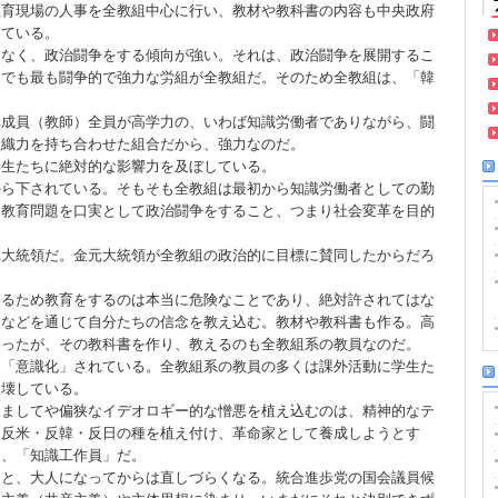
教育現場の人事を全教組中心に行い、教材や教科書の内容も中央政府
している。
はなく、政治闘争をする傾向が強い。それは、政治闘争を展開するこ
中でも最も闘争的で強力な労組が全教組だ。そのため全教組は、「韓
構成員（教師）全員が高学力の、いわば知識労働者でありながら、闘
組織力を持ち合わせた組合だから、強力なのだ。
学生たちに絶対的な影響力を及ぼしている。
から下されている。そもそも全教組は最初から知識労働者としての勤
、教育問題を口実として政治闘争をすること、つまり社会変革を目的
元大統領だ。金元大統領が全教組の政治的に目標に賛同したからだろ
するため教育をするのは本当に危険なことであり、絶対許されてはな
」などを通じて自分たちの信念を教え込む。教材や教科書も作る。高
なったが、その教科書を作り、教えるのも全教組系の教員なのだ。
も「意識化」されている。全教組系の教員の多くは課外活動に学生た
破壊している。
、ましてや偏狭なイデオロギー的な憎悪を植え込むのは、精神的なテ
に反米・反韓・反日の種を植え付け、革命家として養成しようとす
く、「知識工作員」だ。
ると、大人になってからは直しづらくなる。統合進歩党の国会議員候