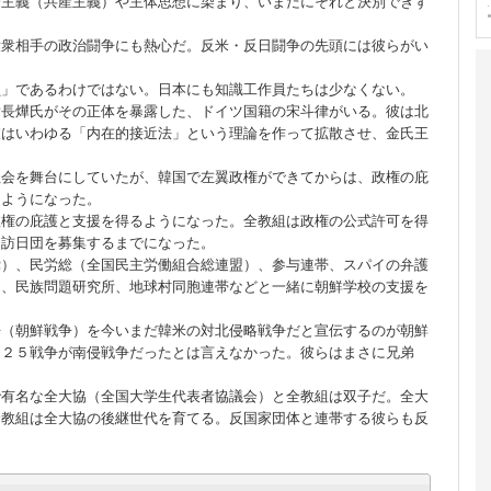
会主義（共産主義）や主体思想に染まり、いまだにそれと決別できず
大衆相手の政治闘争にも熱心だ。反米・反日闘争の先頭には彼らがい
員」であるわけではない。日本にも知識工作員たちは少なくない。
黄長燁氏がその正体を暴露した、ドイツ国籍の宋斗律がいる。彼は北
彼はいわゆる「内在的接近法」という理論を作って拡散させ、金氏王
社会を舞台にしていたが、韓国で左翼政権ができてからは、政権の庇
るようになった。
政権の庇護と支援を得るようになった。全教組は政権の公式許可を得
に訪日団を募集するまでになった。
党）、民労総（全国民主労働組合総連盟）、参与連帯、スパイの弁護
団、民族問題研究所、地球村同胞連帯などと一緒に朝鮮学校の支援を
争（朝鮮戦争）を今いまだ韓米の対北侵略戦争だと宣伝するのが朝鮮
・２５戦争が南侵戦争だったとは言えなかった。彼らはまさに兄弟
で有名な全大協（全国大学生代表者協議会）と全教組は双子だ。全大
全教組は全大協の後継世代を育てる。反国家団体と連帯する彼らも反