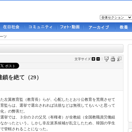
ーツ
文字サイズ
鎖を絶て（29）
た左翼教育監（教育長）らが、心配したとおり公教育を荒廃させて
教育監らは、選挙で選出されれば法規などは無視してもいいと思って
主化」の弊害だ。
方選挙では、３分の２の父兄（有権者）が全教組（全国教職員労働組
しなかったという。しかし非左派系候補が乱立したため、韓国の学生
下で管轄されることになった。