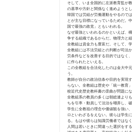
そして、いま全国的に左派教育監が
の基準や方針と関係なく進めようと
韓国では労組が労働運動をやるので
とが主な目標になっているためだ。
国で最強の政党」ともいわれる。
なぜ最強といわれるのかといえば、
争する組織であるからだ。物理力と
全教組は資金力も豊富だ。そして、
全教組には不法労組との判断が司法
労条件などを改善する目的ではなく
に作られたといえる。
この全教組を合法化したのは金大中
う。
教師が自分の政治信条や目的を実現
らない。全教組は歴史や「統一教育
校近代史歴史教科書の歪曲が問題に
全教組系の教員の多くは朝総連より
ちを引率・動員して法治を嘲弄し、
学生に全教祖の理念や価値観を強い
ロといわざるをえない。彼らは学生
る。もはや彼らは知識労働者ではな
人間は若いときに間違った選択をす