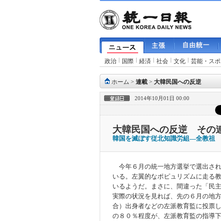
政治
国際
経済
社会
文化
芸能・スポ
ホーム
>
連載
>
大韓民国への反逆
2014年10月01日 00:00
大韓民国への反逆 その連
韓国を滅ぼす従北知識労組―全教祖
今年６月の統一地方選挙で選出され
いる。左翼的なポピュリズムに走る
いるようだ。まさに、間違った「民
実際の状況を見れば、先の６月の地
合）出身者などの左派教育監に投票
の８０％程度が、左派教育監の指導