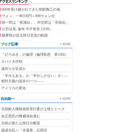
400年受け継がれてきた朝鮮陶工の魂
ウォン、一時100円＝898ウォン台
統一部は「核凍結」、外交部は「非核化」
신한금융, 올해 주주환원 2조80...
薩摩焼が語る韓日交流の軌跡
ブログ記事
「ひろゆき」の倫理（倫理私想 第10回）
スパイ大作戦
遠回りか近道か
「半分もある」か「半分しかない」か――
相対主義の詭弁の一つ――
アメリカの変化
自由統一
北朝鮮人権映画祭実行委が上映とトーク
金正恩氏の権威強化進む
北韓が新たな韓日分断策
趙成允氏へ「木蓮章」伝授式