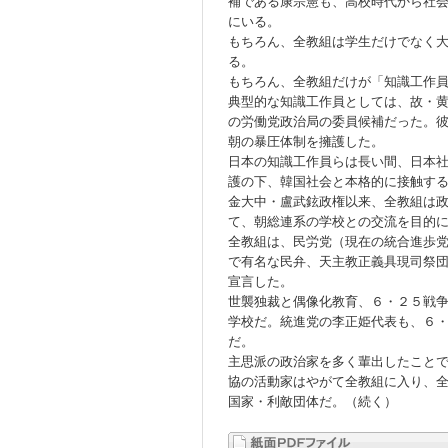
補である康宗憲も、高校時代から社
にいる。
もちろん、全教組は学生だけでなく
る。
もちろん、全教組だけが「知識工作
典型的な知識工作員としては、故・
の労働党政治局の委員候補だった。
朝の暴圧体制を擁護した。
日本の知識工作員らは長い間、日本
護の下、韓国社会と本格的に接触す
金大中・盧武鉉政権以来、全教組は
て、朝総連系の学校との交流を目的
全教組は、民労党（現在の統合進歩
で有名な民弁、天主教正義具現司祭
宣言した。
世襲独裁と偶像化教育、６・２５戦
学校だ。統進党の李正姫代表も、６
だ。
主思派の政治家を多く輩出したこと
協の活動家はやがて全教組に入り、
国家・利敵団体だ。（続く）