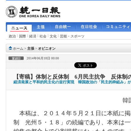
政治
国際
経済
社会
文化
芸能・スポーツ
ホーム
>
主張
>
オピニオン
2014年06月18日 00:00
【寄稿】体制と反体制 6月民主抗争 反体制
経済発展と平和的民主化の並行実現 韓国政治の「民主的枠組み」
韓
本稿は、２０１４年５月２１日に本紙に掲
制 光州５・１８」の続編であり、本来は一