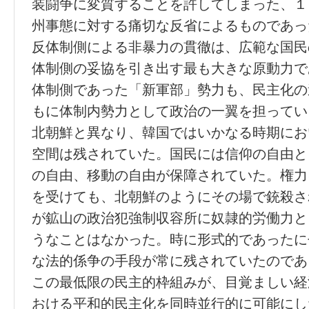
装闘争に変質することを許してしまった、１
州事態に対する痛切な反省によるものであっ
反体制側による非暴力の貫徹は、広範な国民
体制側の妥協を引き出す最も大きな原動力で
体制側であった「新軍部」勢力も、民主化の
もに体制内勢力として政治の一翼を担ってい
北朝鮮と異なり、韓国ではいかなる時期にお
空間は残されていた。国民には信仰の自由と
の自由、移動の自由が保障されていた。権力
を受けても、北朝鮮のようにその場で銃殺さ
が鉱山の政治犯強制収容所に奴隷的労働力と
うなことはなかった。時に形式的であったに
な法的係争の手段が常に残されていたのであ
この最低限の民主的枠組みが、目覚ましい経
おける平和的民主化を同時並行的に可能にし