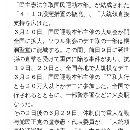
「民主憲法争取国民運動本部」が結成された
「４・１３護憲措置の撤廃」、「大統領直接
支持を広げた。
６月１０日、国民運動本部主催の大集会が開
全国に拡大。ソウル集会のデモ隊の一部は機
洞聖堂に籠城する。この間、前日９日に延世
弾の直撃を受けて重体に陥る事件があり、抗
１９日、２０日と、全国各地で大規模なデモ
６月２６日、国民運動本部主催の「平和大行
とも２０万人以上がデモに参加した。全国で
行されるとともに、一部警察署などに火炎瓶
なった。
その２日後の６月２９日、体制側で重大な動
与党民正党の盧泰愚・代表委員が、「大統領