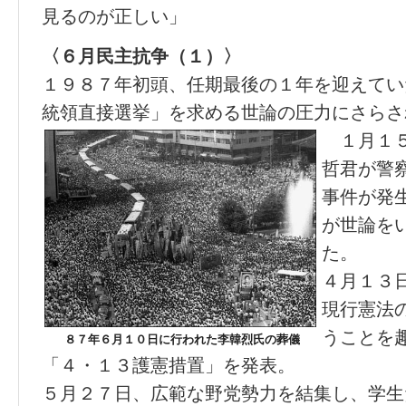
見るのが正しい」
〈６月民主抗争（１）〉
１９８７年初頭、任期最後の１年を迎えてい
統領直接選挙」を求める世論の圧力にさらさ
１月１５
哲君が警
事件が発
が世論を
た。
４月１３
現行憲法
うことを
８７年６月１０日に行われた李韓烈氏の葬儀
「４・１３護憲措置」を発表。
５月２７日、広範な野党勢力を結集し、学生