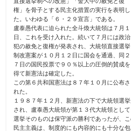
直接選挙制への改憲」「金大中の赦免と復
権」を骨子とする民主化措置の実行を表明し
た。いわゆる「６・２９宣言」である。
盧泰愚代表に迫られた全斗煥大統領は７月１
日、これを受け入れた。続いて７月には政治
犯の赦免と復権が発表され、大統領直接選挙
制改憲案が１０月１２日に国会を通過、同２
７日の国民投票で９０％以上の圧倒的賛成を
得て新憲法は確定した。
この第６共和国憲法は８７年１０月に公布さ
れた。
１９８７年１２月、新憲法の下で大統領選挙
され、盧泰愚大統領が第１３代大統領として
選挙そのものは保守派の勝利であったが、こ
民主主義は、制度的にも内容的にも十分な包