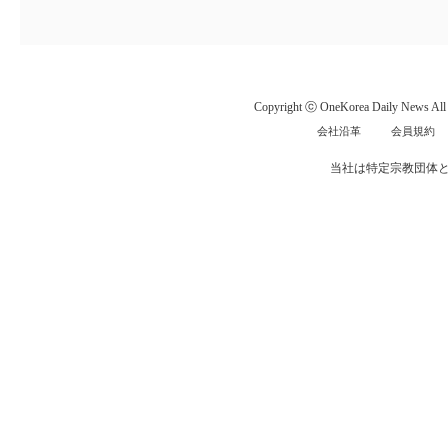
Copyright ⓒ OneKorea Daily News All r
会社沿革
会員規約
当社は特定宗教団体