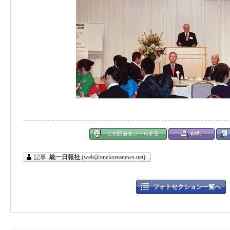
記事:
統一日報社
(web@onekoreanews.net)
フォトセクション一覧へ