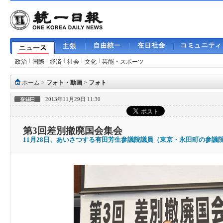
政治
国際
経済
社会
文化
芸能・スポーツ
ホーム
>
フォト・動画
>
フォト
2013年11月29日 11:30
第3回差別撤廃国会集会
11月28日、あいさつする有田芳生参議院議員（東京・永田町の参議