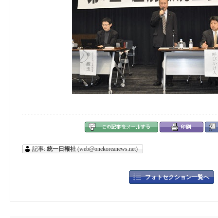
記事:
統一日報社
(web@onekoreanews.net)
フォトセクション一覧へ