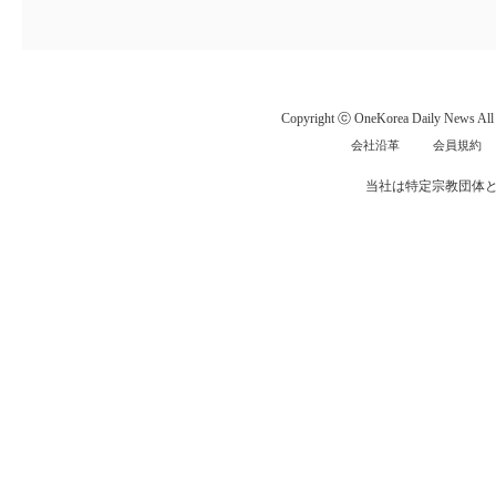
Copyright ⓒ OneKorea Daily News All r
会社沿革
会員規約
当社は特定宗教団体