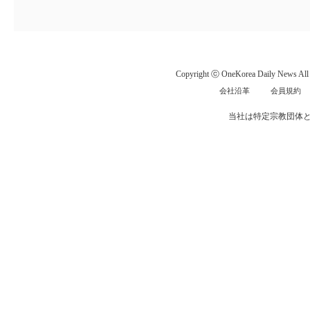
Copyright ⓒ OneKorea Daily News All r
会社沿革
会員規約
当社は特定宗教団体