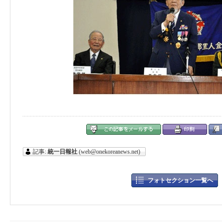
記事:
統一日報社
(web@onekoreanews.net)
フォトセクション一覧へ