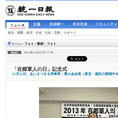
政治
国際
経済
社会
文化
芸能・スポーツ
ホーム
>
フォト・動画
>
フォト
2013年11月22日 17:39
「在郷軍人の日」記念式
11月22日、あいさつする李奉男・軍人会会長（東京・港区の韓国中