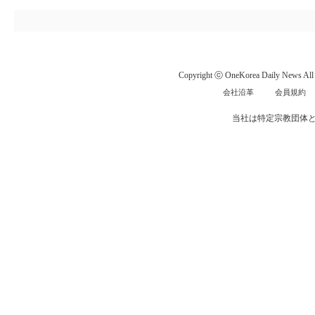
Copyright ⓒ OneKorea Daily News All r
会社沿革
会員規約
当社は特定宗教団体