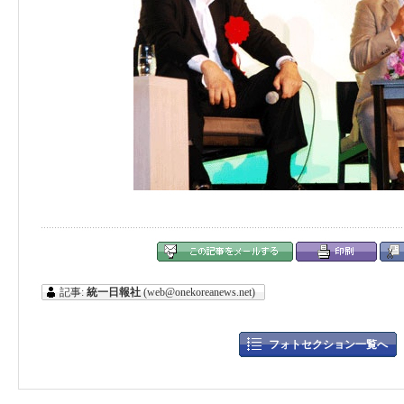
記事:
統一日報社
(web@onekoreanews.net)
フォトセクション一覧へ