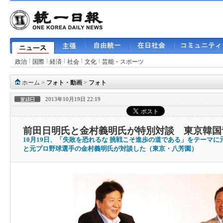
政治
国際
経済
社会
文化
芸能・スポーツ
ホーム
>
フォト・動画
>
フォト
2013年10月19日 22:19
前田日明氏と金村義明氏が特別対談 東京韓国
10月19日、「失敗を恐れるな 挑戦こそ進歩の道である」をテーマ
と元プロ野球選手の金村義明氏が対談した（東京・八芳園）