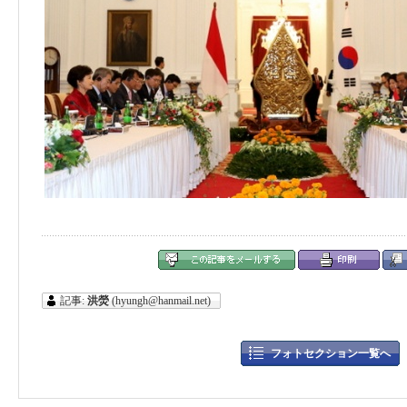
記事:
洪熒
(hyungh@hanmail.net)
フォトセクション一覧へ