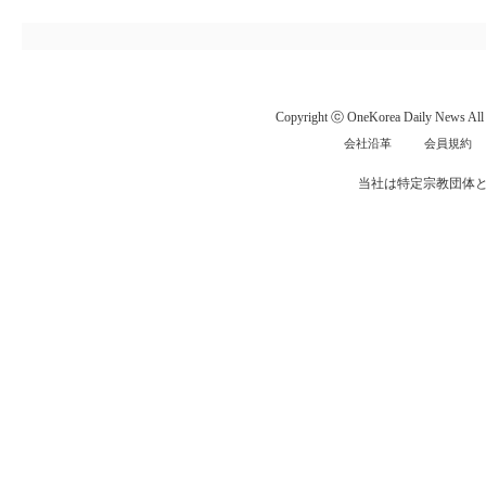
Copyright ⓒ OneKorea Daily News All r
会社沿革
会員規約
当社は特定宗教団体