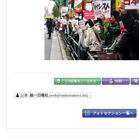
記事:
統一日報社
(web@onekoreanews.net)
フォトセクション一覧へ