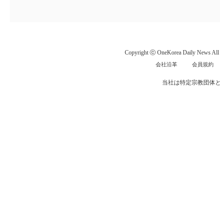
Copyright ⓒ OneKorea Daily News All r
会社沿革
会員規約
当社は特定宗教団体