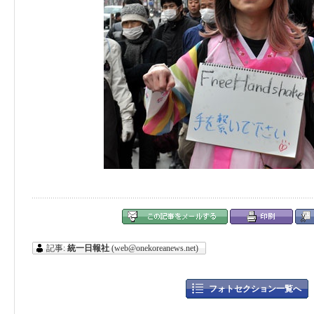
記事:
統一日報社
(web@onekoreanews.net)
フォトセクション一覧へ