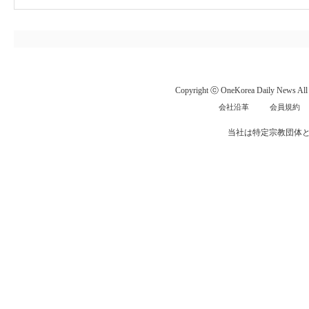
Copyright ⓒ OneKorea Daily News All r
会社沿革
会員規約
当社は特定宗教団体