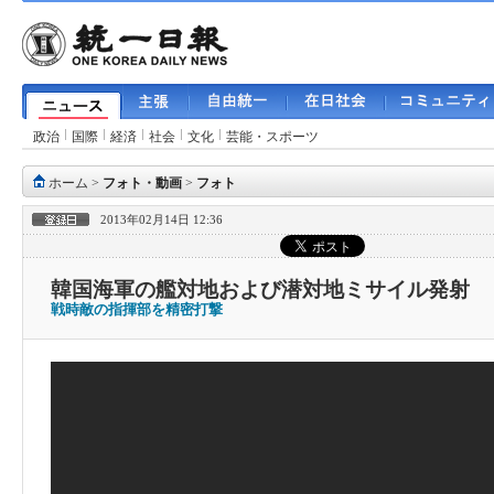
政治
国際
経済
社会
文化
芸能・スポーツ
ホーム
>
フォト・動画
>
フォト
2013年02月14日 12:36
韓国海軍の艦対地および潜対地ミサイル発射
戦時敵の指揮部を精密打撃