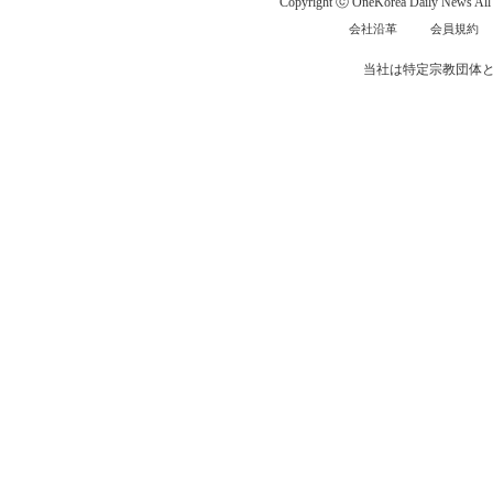
Copyright ⓒ OneKorea Daily News All r
会社沿革
会員規約
当社は特定宗教団体