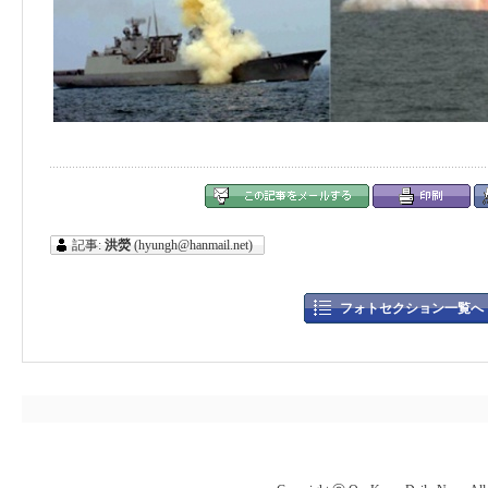
記事:
洪熒
(hyungh@hanmail.net)
フォトセクション一覧へ