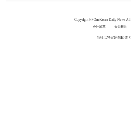
Copyright ⓒ OneKorea Daily News All r
会社沿革
会員規約
当社は特定宗教団体