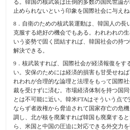
る。韓国の核武装は圧倒的多数の国民世論が
止められないという印象を国際社会に与えね
8．自衛のための核武装運動は、韓国人の長
克服する絶好の機会でもある。われわれの生
いう姿勢で固く団結すれば、韓国社会の持つ
解決できる。
9．核武装すれば、国際社会が経済報復をす
い。安保のためには経済的損害も甘受せねば
れわれが合理的な論理と法理をもって国際社
裁を受けずに済む。市場経済体制を持つ国同
とは不可能に近い。韓米FTAはそういう点
ならず者政権から脅迫されて国家存亡の危機
調し、北が核を廃棄すれば韓国も廃棄すると
ら、米国と中国の圧迫に対応できる外交力を