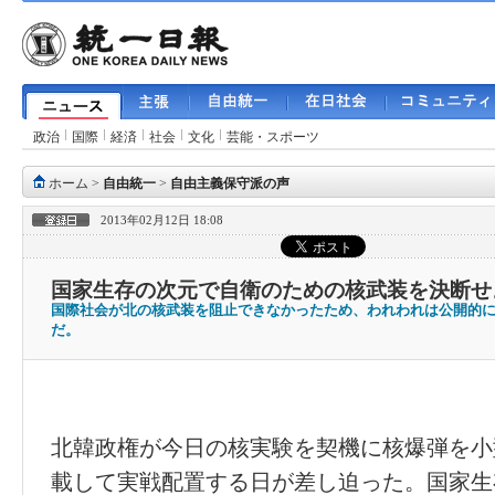
政治
国際
経済
社会
文化
芸能・スポーツ
ホーム
>
自由統一
>
自由主義保守派の声
2013年02月12日 18:08
国家生存の次元で自衛のための核武装を決断せ
国際社会が北の核武装を阻止できなかったため、われわれは公開的
だ。
北韓政権が今日の核実験を契機に核爆弾を小
載して実戦配置する日が差し迫った。国家生