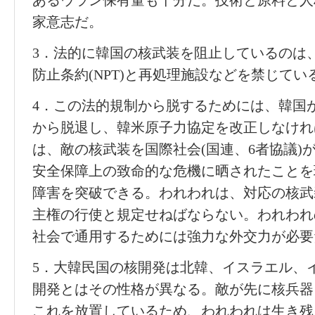
あるウラン保有量も十分だ。技術と原料と人
家意志だ。
3．法的に韓国の核武装を阻止しているのは
防止条約(NPT)と再処理施設などを禁じて
4．この法的規制から脱するためには、韓国が核
から脱退し、韓米原子力協定を改正しなけれ
は、敵の核武装を国際社会(国連、6者協議)
安全保障上の致命的な危機に晒されたことを
障害を突破できる。われわれは、対応の核武
主権の行使と規定せねばならない。われわれ
社会で通用するためには強力な外交力が必要
5．大韓民国の核開発は北韓、イスラエル、
開発とはその性格が異なる。敵が先に核兵器
これを放置しているため、われわれは生き残