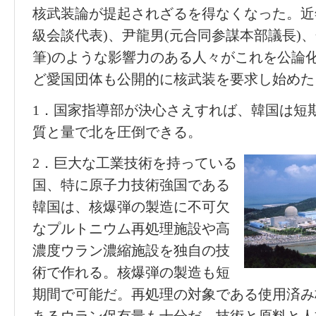
核武装論が提起されざるを得なくなった。近
級会談代表)、尹龍男(元合同参謀本部議長)
筆)のような影響力のある人々がこれを公論
ど愛国団体も公開的に核武装を要求し始めた
1．国家指導部が決心さえすれば、韓国は短
質と量で北を圧倒できる。
2．巨大な工業技術を持っている
国、特に原子力技術強国である
韓国は、核爆弾の製造に不可欠
なプルトニウム再処理施設や高
濃度ウラン濃縮施設を独自の技
術で作れる。核爆弾の製造も短
期間で可能だ。再処理の対象である使用済み