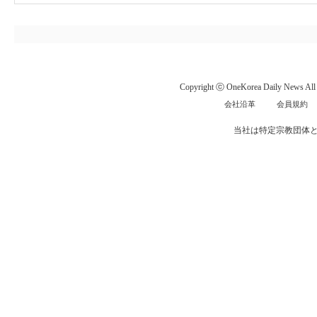
Copyright ⓒ OneKorea Daily News All r
会社沿革
会員規約
当社は特定宗教団体