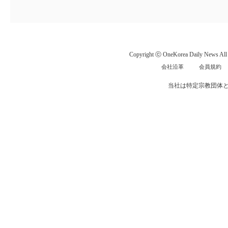
Copyright ⓒ OneKorea Daily News All r
会社沿革
会員規約
当社は特定宗教団体