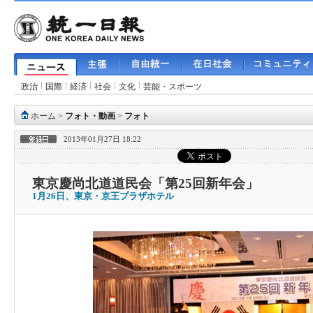
政治
国際
経済
社会
文化
芸能・スポーツ
ホーム
>
フォト・動画
>
フォト
2013年01月27日 18:22
東京慶尚北道道民会「第25回新年会」
1月26日、東京・京王プラザホテル