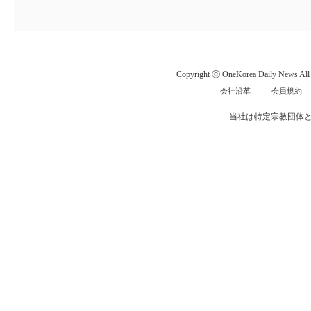
Copyright ⓒ OneKorea Daily News All r
会社沿革
会員規約
当社は特定宗教団体