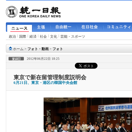
政治
国際
経済
社会
文化
芸能・スポーツ
ホーム
>
フォト・動画
>
フォト
2012年06月22日 18:25
東京で新在留管理制度説明会
6月21日、東京・港区の韓国中央会館