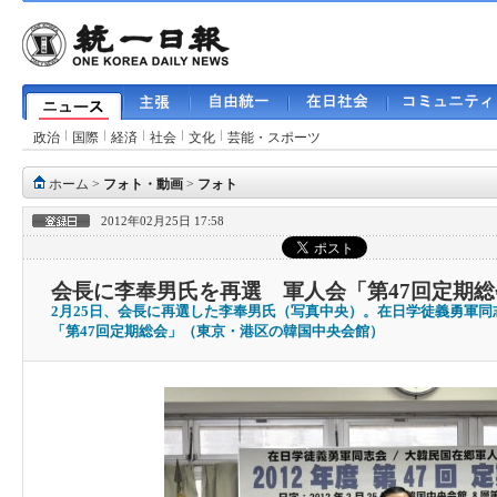
政治
国際
経済
社会
文化
芸能・スポーツ
ホーム
>
フォト・動画
>
フォト
2012年02月25日 17:58
会長に李奉男氏を再選 軍人会「第47回定期総
2月25日、会長に再選した李奉男氏（写真中央）。在日学徒義勇軍
「第47回定期総会」（東京・港区の韓国中央会館）