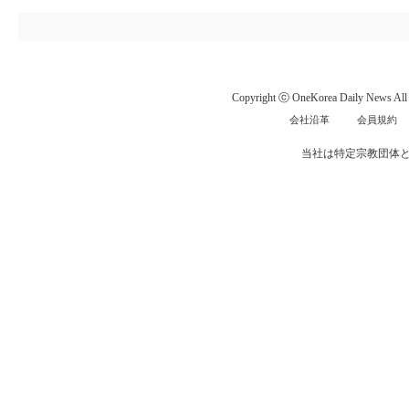
Copyright ⓒ OneKorea Daily News All r
会社沿革
会員規約
当社は特定宗教団体