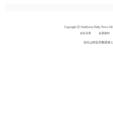
Copyright ⓒ OneKorea Daily News All r
会社沿革
会員規約
当社は特定宗教団体