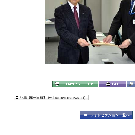
記事:
統一日報社
(web@onekoreanews.net)
フォトセクション一覧へ