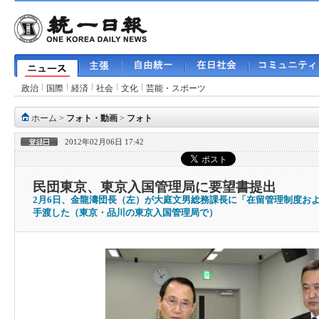
政治
国際
経済
社会
文化
芸能・スポーツ
ホーム
>
フォト・動画
>
フォト
2012年02月06日 17:42
民団東京、東京入国管理局に要望書提出
2月6日、金龍濤団長（左）が大庭文男総務課長に「在留管理制度お
手渡した（東京・品川の東京入国管理局で）