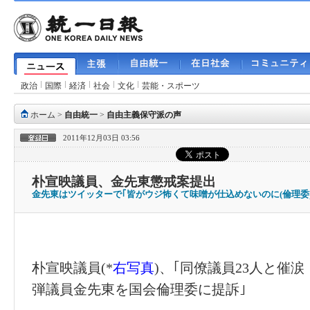
政治
国際
経済
社会
文化
芸能・スポーツ
ホーム
>
自由統一
>
自由主義保守派の声
2011年12月03日 03:56
朴宣映議員、金先東懲戒案提出
金先東はツイッターで｢皆がウジ怖くて味噌が仕込めないのに(倫理委
朴宣映議員(*
右写真
)、｢同僚議員23人と催涙
弾議員金先東を国会倫理委に提訴｣