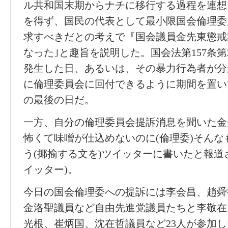
ル共和国末期からナチに移行する過程を連想
を得ず、国民の代表として最小限国会倫理委
求すべきだとの考えで『国会議員金先東懲戒
なった｣と趣旨を説明した。国会法第157条第
発生した日、あるいは、その暴力行為者が分か
に倫理委員会に回付できるように期間を置い
の最後の日だ。
一方、自分の倫理委員会提訴消息を聞いた金
怖くて味噌が仕込めないのに(倫理委)そんな
う(揶揄する文を)ツイッターに書いたと報道
イッター)。
今日の国会倫理委への提訴には李会昌、趙舜
金洛聖議員など自由先進党議員たちと李敬在
光根、崔炳国、沈在哲議員など23人が参加し