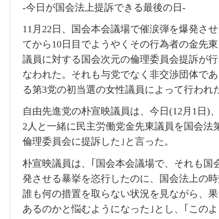
-今日が国会法上提訴できる最後の日-
11月22日、国会本会議場で催涙弾を爆発させ
てから10日目でようやくその行為者の金先東
議員に対する国会次元の倫理委員会提訴が行
なわれた。それも与党でなく非交渉団体であ
る第3党の初当選の女性議員によって行われ
自由先進党の朴宣映議員は、今日(12月1日)
2人と一緒に民主労働党金先東議員を国会法第
倫理委員会に提訴した｣と言った。
朴宣映議員は、｢国会本会議場で、それも国
発させる暴挙を恣行したのに、国会法上の時
誰も何の措置を取らない状況を見ながら、果
あるのかと悩むようになった｣とし、｢この