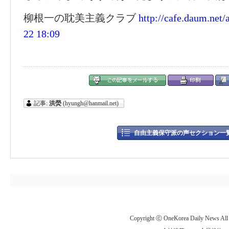
柳根一の耽美主義クラブ
http://cafe.daum.net/
22 18:09
記事:
洪熒
(hyungh@hanmail.net)
自由主義保守派の声セクション一
Copyright ⓒ OneKorea Daily News All r