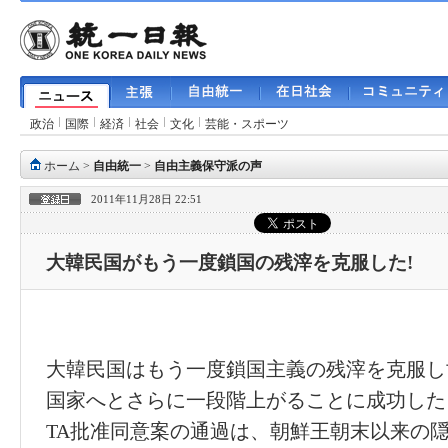
政治
国際
経済
社会
文化
芸能・スポーツ
ホーム
>
自由統一
>
自由主義保守派の声
2011年11月28日 22:51
大韓民国がもう一度鎖国の残滓を克服した!
大韓民国はもう一度鎖国主義の残滓を克服し
国家へとさらに一段階上がることに成功した
TA批准同意案の通過は、朝鮮王朝末以来の