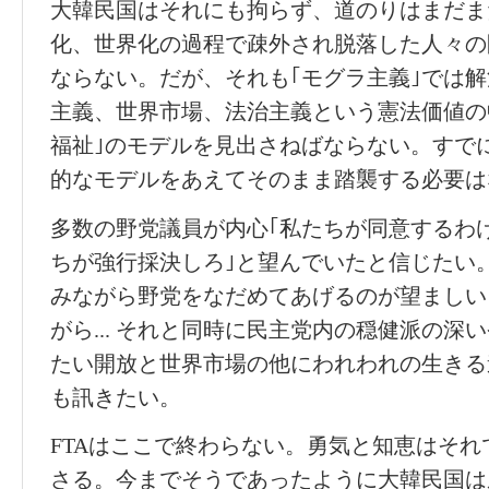
大韓民国はそれにも拘らず、道のりはまだま
化、世界化の過程で疎外され脱落した人々の
ならない。だが、それも｢モグラ主義｣では
主義、世界市場、法治主義という憲法価値の
福祉｣のモデルを見出さねばならない。すで
的なモデルをあえてそのまま踏襲する必要は
多数の野党議員が内心｢私たちが同意するわ
ちが強行採決しろ｣と望んでいたと信じたい
みながら野党をなだめてあげるのが望ましい
がら... それと同時に民主党内の穏健派の深
たい開放と世界市場の他にわれわれの生きる
も訊きたい。
FTAはここで終わらない。勇気と知恵はそ
さる。今までそうであったように大韓民国は